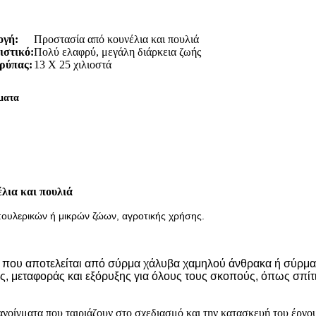
ογή:
Προστασία από κουνέλια και πουλιά
στικό:
Πολύ ελαφρύ, μεγάλη διάρκεια ζωής
ρύπας:
13 Χ 25 χιλιοστά
ματα
λια και πουλιά
πουλερικών ή μικρών ζώων, αγροτικής χρήσης.
 που αποτελείται από σύρμα χάλυβα χαμηλού άνθρακα ή σύρμα α
ας, μεταφοράς και εξόρυξης για όλους τους σκοπούς, όπως σπί
ανοίγματα που ταιριάζουν στο σχεδιασμό και την κατασκευή του έργου