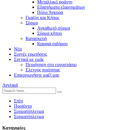
Μεταλλικό φράχτη
Εξαρτήματα εξαρτημάτων
Πόλο Άγκυρα
Γκαζόν και Κήπος
Σύρμα
Αγκαθωτό σύρμα
Σύρμα κήπου
Κατασκευή
Καρφιά σιδήρου
Νέα
Συχνές ερωτήσεις
Σχετικά με εμάς
Περιήγηση στο εργοστάσιο
Ελεγχος ποιότητας
Επικοινωνήστε μαζί μας
Αγγλικά
Σπίτι
Προϊόντα
Συρματόπλεγμα
Συρματόπλεγμα
Κατηγορίες