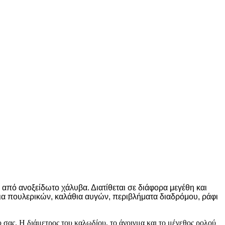
πό ανοξείδωτο χάλυβα. Διατίθεται σε διάφορα μεγέθη και
τια πουλερικών, καλάθια αυγών, περιβλήματα διαδρόμου, ράφι
 σας. Η διάμετρος του καλωδίου, το άνοιγμα και το μέγεθος ρολού