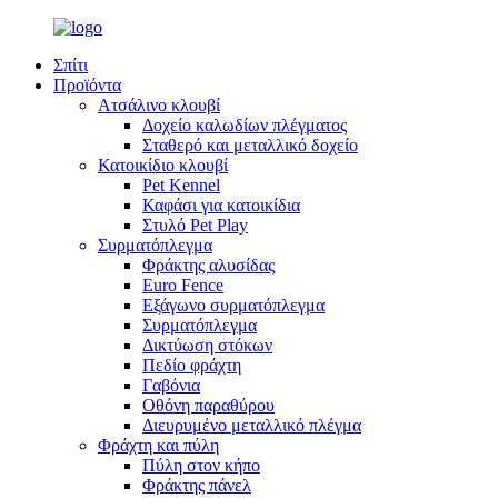
Σπίτι
Προϊόντα
Ατσάλινο κλουβί
Δοχείο καλωδίων πλέγματος
Σταθερό και μεταλλικό δοχείο
Κατοικίδιο κλουβί
Pet Kennel
Καφάσι για κατοικίδια
Στυλό Pet Play
Συρματόπλεγμα
Φράκτης αλυσίδας
Euro Fence
Εξάγωνο συρματόπλεγμα
Συρματόπλεγμα
Δικτύωση στόκων
Πεδίο φράχτη
Γαβόνια
Οθόνη παραθύρου
Διευρυμένο μεταλλικό πλέγμα
Φράχτη και πύλη
Πύλη στον κήπο
Φράκτης πάνελ