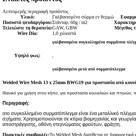
Λεπτομερής περιγραφή προϊόντος
Υλικό:
Γαλβανισμένο σύρμα εν θερμώ
Εφαρμ
Ποσοστό ψευδαργύρου:
Στάνταρ, 60g / m2
Χαρακτηρι
Τελειώστε τη θεραπεία:
GAW, GBW
Μέγεθος τ
Wire Dia:
1,0 χιλιοστά
γαλβανισμένα συγκολλημένα συρμάτινα πλέγ
Υψηλό φως:
,
γαλβανισμένο μετά από συρματόπλεγμα
Welded Wire Mesh 13 x 25mm BWG19 για προστασία από κουνέ
Ιδανικό για χρήση στον κήπο, για προστασία κουνελιών και πτηνών, 
Περιγραφή:
ο
το συγκολλημένο συρματόπλεγμα είναι ένα μεταλλικό πλέγμα
σχήματα. Χρησιμοποιούνται σε κτίρια βιομηχανίας και γεωργί
αποστράγγισης, οθόνη στεγνώματος φρούτων, φράχτη.
Πρακτικές συμβουλές:
Το Welded Mesh διατίθεται σε διαφορετικά 