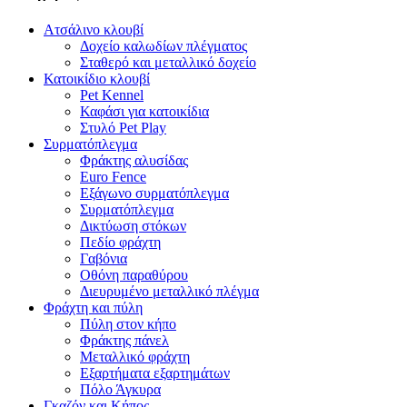
Ατσάλινο κλουβί
Δοχείο καλωδίων πλέγματος
Σταθερό και μεταλλικό δοχείο
Κατοικίδιο κλουβί
Pet Kennel
Καφάσι για κατοικίδια
Στυλό Pet Play
Συρματόπλεγμα
Φράκτης αλυσίδας
Euro Fence
Εξάγωνο συρματόπλεγμα
Συρματόπλεγμα
Δικτύωση στόκων
Πεδίο φράχτη
Γαβόνια
Οθόνη παραθύρου
Διευρυμένο μεταλλικό πλέγμα
Φράχτη και πύλη
Πύλη στον κήπο
Φράκτης πάνελ
Μεταλλικό φράχτη
Εξαρτήματα εξαρτημάτων
Πόλο Άγκυρα
Γκαζόν και Κήπος