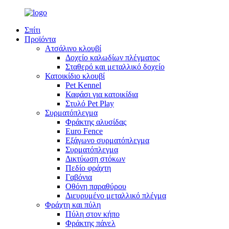
Σπίτι
Προϊόντα
Ατσάλινο κλουβί
Δοχείο καλωδίων πλέγματος
Σταθερό και μεταλλικό δοχείο
Κατοικίδιο κλουβί
Pet Kennel
Καφάσι για κατοικίδια
Στυλό Pet Play
Συρματόπλεγμα
Φράκτης αλυσίδας
Euro Fence
Εξάγωνο συρματόπλεγμα
Συρματόπλεγμα
Δικτύωση στόκων
Πεδίο φράχτη
Γαβόνια
Οθόνη παραθύρου
Διευρυμένο μεταλλικό πλέγμα
Φράχτη και πύλη
Πύλη στον κήπο
Φράκτης πάνελ