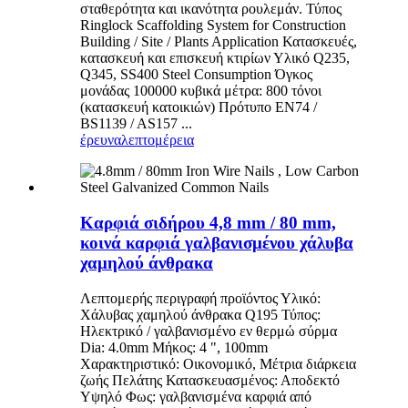
σταθερότητα και ικανότητα ρουλεμάν. Τύπος
Ringlock Scaffolding System for Construction
Building / Site / Plants Application Κατασκευές,
κατασκευή και επισκευή κτιρίων Υλικό Q235,
Q345, SS400 Steel Consumption Όγκος
μονάδας 100000 κυβικά μέτρα: 800 τόνοι
(κατασκευή κατοικιών) Πρότυπο EN74 /
BS1139 / AS157 ...
έρευνα
λεπτομέρεια
Καρφιά σιδήρου 4,8 mm / 80 mm,
κοινά καρφιά γαλβανισμένου χάλυβα
χαμηλού άνθρακα
Λεπτομερής περιγραφή προϊόντος Υλικό:
Χάλυβας χαμηλού άνθρακα Q195 Τύπος:
Ηλεκτρικό / γαλβανισμένο εν θερμώ σύρμα
Dia: 4.0mm Μήκος: 4 ", 100mm
Χαρακτηριστικό: Οικονομικό, Μέτρια διάρκεια
ζωής Πελάτης Κατασκευασμένος: Αποδεκτό
Υψηλό Φως: γαλβανισμένα καρφιά από