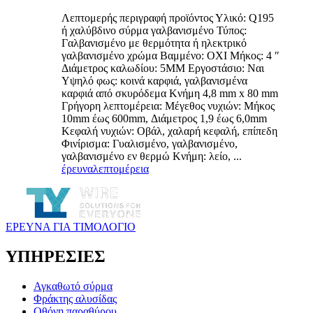
Λεπτομερής περιγραφή προϊόντος Υλικό: Q195
ή χαλύβδινο σύρμα γαλβανισμένο Τύπος:
Γαλβανισμένο με θερμότητα ή ηλεκτρικό
γαλβανισμένο χρώμα Βαμμένο: ΟΧΙ Μήκος: 4 ″
Διάμετρος καλωδίου: 5MM Εργοστάσιο: Ναι
Υψηλό φως: κοινά καρφιά, γαλβανισμένα
καρφιά από σκυρόδεμα Κνήμη 4,8 mm x 80 mm
Γρήγορη λεπτομέρεια: Μέγεθος νυχιών: Μήκος
10mm έως 600mm, Διάμετρος 1,9 έως 6,0mm
Κεφαλή νυχιών: Οβάλ, χαλαρή κεφαλή, επίπεδη
Φινίρισμα: Γυαλισμένο, γαλβανισμένο,
γαλβανισμένο εν θερμώ Κνήμη: λείο, ...
έρευνα
λεπτομέρεια
ΕΡΕΥΝΑ ΓΙΑ ΤΙΜΟΛΟΓΙΟ
ΥΠΗΡΕΣΙΕΣ
Αγκαθωτό σύρμα
Φράκτης αλυσίδας
Οθόνη παραθύρου