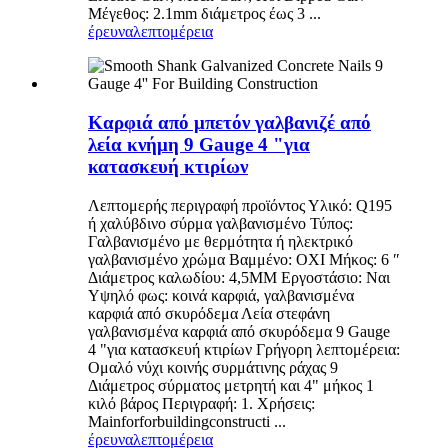
Μέγεθος: 2.1mm διάμετρος έως 3 ...
έρευνα
λεπτομέρεια
Καρφιά από μπετόν γαλβανιζέ από
λεία κνήμη 9 Gauge 4 "για
κατασκευή κτιρίων
Λεπτομερής περιγραφή προϊόντος Υλικό: Q195
ή χαλύβδινο σύρμα γαλβανισμένο Τύπος:
Γαλβανισμένο με θερμότητα ή ηλεκτρικό
γαλβανισμένο χρώμα Βαμμένο: ΟΧΙ Μήκος: 6 ″
Διάμετρος καλωδίου: 4,5MM Εργοστάσιο: Ναι
Υψηλό φως: κοινά καρφιά, γαλβανισμένα
καρφιά από σκυρόδεμα Λεία στεφάνη
γαλβανισμένα καρφιά από σκυρόδεμα 9 Gauge
4 "για κατασκευή κτιρίων Γρήγορη λεπτομέρεια:
Ομαλό νύχι κοινής συρμάτινης ράχας 9
Διάμετρος σύρματος μετρητή και 4" μήκος 1
κιλό βάρος Περιγραφή: 1. Χρήσεις:
Mainforforbuildingconstructi ...
έρευνα
λεπτομέρεια