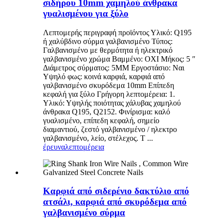
σιδήρου 10mm χαμηλού άνθρακα
γυαλισμένου για ξύλο
Λεπτομερής περιγραφή προϊόντος Υλικό: Q195
ή χαλύβδινο σύρμα γαλβανισμένο Τύπος:
Γαλβανισμένο με θερμότητα ή ηλεκτρικό
γαλβανισμένο χρώμα Βαμμένο: ΟΧΙ Μήκος: 5 ″
Διάμετρος σύρματος: 5MM Εργοστάσιο: Ναι
Υψηλό φως: κοινά καρφιά, καρφιά από
γαλβανισμένο σκυρόδεμα 10mm Επίπεδη
κεφαλή για ξύλο Γρήγορη λεπτομέρεια: 1.
Υλικό: Υψηλής ποιότητας χάλυβας χαμηλού
άνθρακα Q195, Q2152. Φινίρισμα: καλό
γυαλισμένο, επίπεδη κεφαλή, σημείο
διαμαντιού, ζεστό γαλβανισμένο / ηλεκτρο
γαλβανισμένο, λείο, στέλεχος. Τ ...
έρευνα
λεπτομέρεια
Καρφιά από σιδερένιο δακτύλιο από
ατσάλι, καρφιά από σκυρόδεμα από
γαλβανισμένο σύρμα