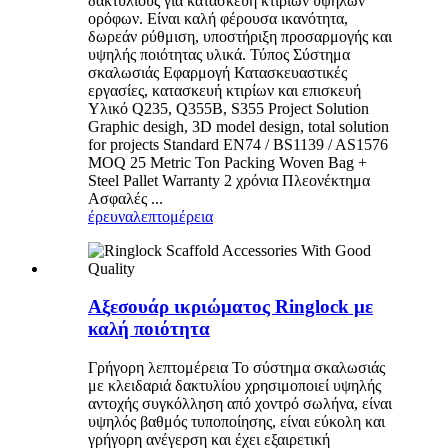
δακτυλίους για κατασκευή κτιρίων υψηλών
ορόφων. Είναι καλή φέρουσα ικανότητα,
δωρεάν ρύθμιση, υποστήριξη προσαρμογής και
υψηλής ποιότητας υλικά. Τύπος Σύστημα
σκαλωσιάς Εφαρμογή Κατασκευαστικές
εργασίες, κατασκευή κτιρίων και επισκευή
Υλικό Q235, Q355B, S355 Project Solution
Graphic desigh, 3D model design, total solution
for projects Standard EN74 / BS1139 / AS1576
MOQ 25 Metric Ton Packing Woven Bag +
Steel Pallet Warranty 2 χρόνια Πλεονέκτημα
Ασφαλές ...
έρευνα
λεπτομέρεια
Αξεσουάρ ικριώματος Ringlock με
καλή ποιότητα
Γρήγορη λεπτομέρεια Το σύστημα σκαλωσιάς
με κλειδαριά δακτυλίου χρησιμοποιεί υψηλής
αντοχής συγκόλληση από χοντρό σωλήνα, είναι
υψηλός βαθμός τυποποίησης, είναι εύκολη και
γρήγορη ανέγερση και έχει εξαιρετική