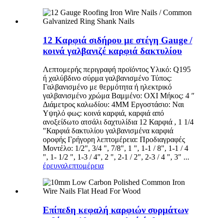
12 Καρφιά σιδήρου με στέγη Gauge /
κοινά γαλβανιζέ καρφιά δακτυλίου
Λεπτομερής περιγραφή προϊόντος Υλικό: Q195
ή χαλύβδινο σύρμα γαλβανισμένο Τύπος:
Γαλβανισμένο με θερμότητα ή ηλεκτρικό
γαλβανισμένο χρώμα Βαμμένο: ΟΧΙ Μήκος: 4 ″
Διάμετρος καλωδίου: 4MM Εργοστάσιο: Ναι
Υψηλό φως: κοινά καρφιά, καρφιά από
ανοξείδωτο ατσάλι δαχτυλίδια 12 Καρφιά , 1 1/4
"Καρφιά δακτυλίου γαλβανισμένα καρφιά
οροφής Γρήγορη λεπτομέρεια: Προδιαγραφές
Μοντέλο: 1/2", 3/4 ", 7/8", 1 ", 1-1 / 8", 1-1 / 4
", 1- 1/2 ", 1-3 / 4", 2 ", 2-1 / 2", 2-3 / 4 ", 3" ...
έρευνα
λεπτομέρεια
Επίπεδη κεφαλή καρφιών συρμάτων