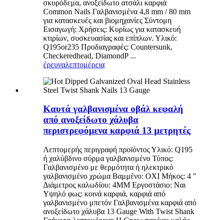
σκυρόδεμα, ανοξείδωτο ατσάλι καρφιά
Common Nails Γαλβανισμένα 4,8 mm / 80 mm
για κατασκευές και βιομηχανίες Σύντομη
Εισαγωγή: Χρήσεις: Κυρίως για κατασκευή
κτιρίων, συσκευασίας και επίπλων. Υλικό:
Q195or235 Προδιαγραφές: Countersunk,
Checkeredhead, DiamondP ...
έρευνα
λεπτομέρεια
Καυτά γαλβανισμένα οβάλ κεφαλή
από ανοξείδωτο χάλυβα
περιστρεφόμενα καρφιά 13 μετρητές
Λεπτομερής περιγραφή προϊόντος Υλικό: Q195
ή χαλύβδινο σύρμα γαλβανισμένο Τύπος:
Γαλβανισμένο με θερμότητα ή ηλεκτρικό
γαλβανισμένο χρώμα Βαμμένο: ΟΧΙ Μήκος: 4 ″
Διάμετρος καλωδίου: 4MM Εργοστάσιο: Ναι
Υψηλό φως: κοινά καρφιά, καρφιά από
γαλβανισμένο μπετόν Γαλβανισμένα καρφιά από
ανοξείδωτο χάλυβα 13 Gauge With Twist Shank