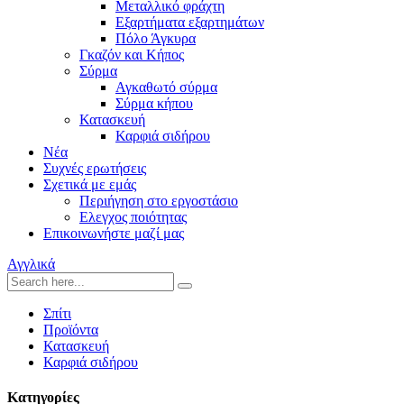
Μεταλλικό φράχτη
Εξαρτήματα εξαρτημάτων
Πόλο Άγκυρα
Γκαζόν και Κήπος
Σύρμα
Αγκαθωτό σύρμα
Σύρμα κήπου
Κατασκευή
Καρφιά σιδήρου
Νέα
Συχνές ερωτήσεις
Σχετικά με εμάς
Περιήγηση στο εργοστάσιο
Ελεγχος ποιότητας
Επικοινωνήστε μαζί μας
Αγγλικά
Σπίτι
Προϊόντα
Κατασκευή
Καρφιά σιδήρου
Κατηγορίες