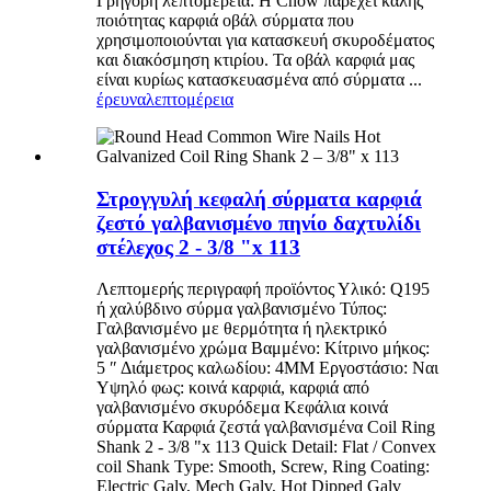
Γρήγορη λεπτομέρεια: Η Cnow παρέχει καλής
ποιότητας καρφιά οβάλ σύρματα που
χρησιμοποιούνται για κατασκευή σκυροδέματος
και διακόσμηση κτιρίου. Τα οβάλ καρφιά μας
είναι κυρίως κατασκευασμένα από σύρματα ...
έρευνα
λεπτομέρεια
Στρογγυλή κεφαλή σύρματα καρφιά
ζεστό γαλβανισμένο πηνίο δαχτυλίδι
στέλεχος 2 - 3/8 "x 113
Λεπτομερής περιγραφή προϊόντος Υλικό: Q195
ή χαλύβδινο σύρμα γαλβανισμένο Τύπος:
Γαλβανισμένο με θερμότητα ή ηλεκτρικό
γαλβανισμένο χρώμα Βαμμένο: Κίτρινο μήκος:
5 ″ Διάμετρος καλωδίου: 4MM Εργοστάσιο: Ναι
Υψηλό φως: κοινά καρφιά, καρφιά από
γαλβανισμένο σκυρόδεμα Κεφάλια κοινά
σύρματα Καρφιά ζεστά γαλβανισμένα Coil Ring
Shank 2 - 3/8 "x 113 Quick Detail: Flat / Convex
coil Shank Type: Smooth, Screw, Ring Coating:
Electric Galv, Mech Galv, Hot Dipped Galv