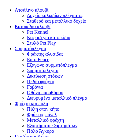
Ατσάλινο κλουβί
Δοχείο καλωδίων πλέγματος
Σταθερό και μεταλλικό δοχείο
Κατοικίδιο κλουβί
Pet Kennel
Καφάσι για κατοικίδια
Στυλό Pet Play
Συρματόπλεγμα
Φράκτης αλυσίδας
Euro Fence
Εξάγωνο συρματόπλεγμα
Συρματόπλεγμα
Δικτύωση στόκων
Πεδίο φράχτη
Γαβόνια
Οθόνη παραθύρου
Διευρυμένο μεταλλικό πλέγμα
Φράχτη και πύλη
Πύλη στον κήπο
Φράκτης πάνελ
Μεταλλικό φράχτη
Εξαρτήματα εξαρτημάτων
Πόλο Άγκυρα
Γκαζόν και Κήπος