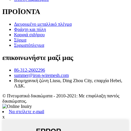
ΠΡΟΪΟΝΤΑ
Διευρυμένο μεταλλικό πλέγμα
Φράχτη και πύλη
Καρφιά σιδήρου
Σύρμα
Συρματόπλεγμα
επικοινωνήστε μαζί μας
86-312-2602296
summer@iron-wiremesh.com
Βιομηχανική ζώνη Liusu, Ding Zhou City, επαρχία Hebei,
ΛΔΚ.
© Πνευματικά δικαιώματα - 2010-2021: Με επιφύλαξη παντός
δικαιώματος.
Να στείλετε e-mail
x