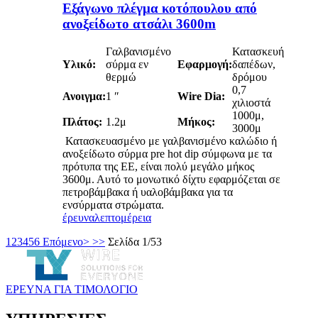
Εξάγωνο πλέγμα κοτόπουλου από
ανοξείδωτο ατσάλι 3600m
Γαλβανισμένο
Κατασκευή
Υλικό:
σύρμα εν
Εφαρμογή:
δαπέδων,
θερμώ
δρόμου
0,7
Ανοιγμα:
1 ″
Wire Dia:
χιλιοστά
1000μ,
Πλάτος:
1.2μ
Μήκος:
3000μ
Κατασκευασμένο με γαλβανισμένο καλώδιο ή
ανοξείδωτο σύρμα pre hot dip σύμφωνα με τα
πρότυπα της ΕΕ, είναι πολύ μεγάλο μήκος
3600μ. Αυτό το μονωτικό δίχτυ εφαρμόζεται σε
πετροβάμβακα ή υαλοβάμβακα για τα
ενσύρματα στρώματα.
έρευνα
λεπτομέρεια
1
2
3
4
5
6
Επόμενο>
>>
Σελίδα 1/53
ΕΡΕΥΝΑ ΓΙΑ ΤΙΜΟΛΟΓΙΟ