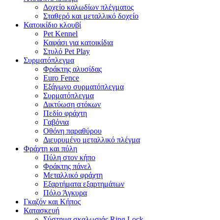
Δοχείο καλωδίων πλέγματος
Σταθερό και μεταλλικό δοχείο
Κατοικίδιο κλουβί
Pet Kennel
Καφάσι για κατοικίδια
Στυλό Pet Play
Συρματόπλεγμα
Φράκτης αλυσίδας
Euro Fence
Εξάγωνο συρματόπλεγμα
Συρματόπλεγμα
Δικτύωση στόκων
Πεδίο φράχτη
Γαβόνια
Οθόνη παραθύρου
Διευρυμένο μεταλλικό πλέγμα
Φράχτη και πύλη
Πύλη στον κήπο
Φράκτης πάνελ
Μεταλλικό φράχτη
Εξαρτήματα εξαρτημάτων
Πόλο Άγκυρα
Γκαζόν και Κήπος
Κατασκευή
Σύστημα σκαλωσιάς Ring Lock