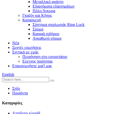
Μεταλλικό φράχτη
Εξαρτήματα εξαρτημάτων
Πόλο Άγκυρα
Γκαζόν και Κήπος
Κατασκευή
Σύστημα σκαλωσιάς Ring Lock
Σύρμα
Καρφιά σιδήρου
Αγκαθωτό σύρμα
Νέα
Συχνές ερωτήσεις
Σχετικά με εμάς
Περιήγηση στο εργοστάσιο
Ελεγχος ποιότητας
Επικοινωνήστε μαζί μας
English
Σπίτι
Προϊόντα
Κατηγορίες
Ατσάλινο κλουβί