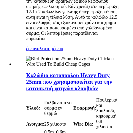
την κατασκευή φρακτών ζωικού κεφαλαίου
υψηλής εφελκυσμού. Εάν χρειάζεστε περίφραξη
12-1 / 2 καλωδίων γείωσης ή περίφραξη κήπου,
αυτή είναι η τέλεια λύση. Αυτό το καλώδιο 12,5
είναι ελαφρύ, σας εξοικονομεί χρόνο και χρήμα
και είναι κατασκευασμένο από γαλβανισμένο
σύρμα. Οι λεπτομέρειες παρατίθενται
παρακάτω.
έρευνα
λεπτομέρεια
Καλώδιο κοτόπουλου Heavy Duty
25mm που χρησιμοποιείται για την
κατασκευή φτηνών κλουβιών
Πουλερικά
Γαλβανισμένο
και
Υλικό:
σύρμα εν
Εφαρμογή:
λουλούδι,
θερμώ
κηπουρική
0,8
Ανοιγμα:
25 χιλιοστά
Wire Dia:
χιλιοστά
0,5m, 0,6m,