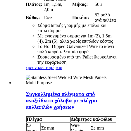
Πλάτος:
1m, 1,5m,
Μήκος:
50μ
2,0m
52 ρολά
Βάθος:
15εκ
Πακέτο:
ανά παλέτα
Σύρμα διπλής γραμμής με επάνω και
κάτω σύρμα
Με ενισχυμένο σύρμα για 1m (2), 1,5m
(4), 2m (5), αλλά χωρίς επιπλέον κόστος
Το Hot Dipped Galvanized Wire το κάνει
πολύ καιρό τελευταία φορά
Συσκευασμένο από την Pallet διευκολύνει
την εκφόρτωση
έρευνα
λεπτομέρεια
Συγκολλημένα πλέγματα από
ανοξείδωτο χάλυβα με πλέγμα
πολλαπλών χρήσεων
Πλέγμα
Διάμετρος καλωδίου
Σε
Wire
Σε mm
Σε mm
ίντσα
Gauge