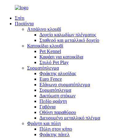
Σπίτι
Προϊόντα
Ατσάλινο κλουβί
Δοχείο καλωδίων πλέγματος
Σταθερό και μεταλλικό δοχείο
Κατοικίδιο κλουβί
Pet Kennel
Καφάσι για κατοικίδια
Στυλό Pet Play
Συρματόπλεγμα
Φράκτης αλυσίδας
Euro Fence
Εξάγωνο συρματόπλεγμα
Συρματόπλεγμα
Δικτύωση στόκων
Πεδίο φράχτη
Γαβόνια
Οθόνη παραθύρου
Διευρυμένο μεταλλικό πλέγμα
Φράχτη και πύλη
Πύλη στον κήπο
Φράκτης πάνελ