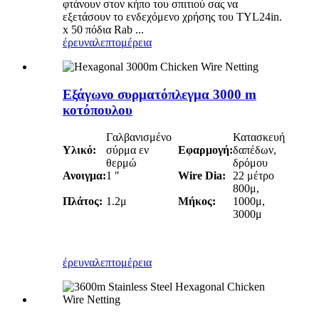
φτάνουν στον κήπο του σπιτιού σας να
εξετάσουν το ενδεχόμενο χρήσης του TYL24in.
x 50 πόδια Rab ...
έρευνα
λεπτομέρεια
Εξάγωνο συρματόπλεγμα 3000 m
κοτόπουλου
Γαλβανισμένο
Κατασκευή
Υλικό:
σύρμα εν
Εφαρμογή:
δαπέδων,
θερμώ
δρόμου
Ανοιγμα:
1 ″
Wire Dia:
22 μέτρο
800μ,
Πλάτος:
1.2μ
Μήκος:
1000μ,
3000μ
έρευνα
λεπτομέρεια