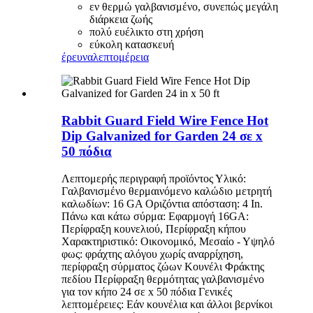
εν θερμώ γαλβανισμένο, συνεπώς μεγάλη
διάρκεια ζωής
πολύ ευέλικτο στη χρήση
εύκολη κατασκευή
έρευνα
λεπτομέρεια
Rabbit Guard Field Wire Fence Hot
Dip Galvanized for Garden 24 σε x
50 πόδια
Λεπτομερής περιγραφή προϊόντος Υλικό:
Γαλβανισμένο θερμαινόμενο καλώδιο μετρητή
καλωδίων: 16 GA Οριζόντια απόσταση: 4 In.
Πάνω και κάτω σύρμα: Εφαρμογή 16GA:
Περίφραξη κουνελιού, Περίφραξη κήπου
Χαρακτηριστικό: Οικονομικό, Μεσαίο - Υψηλό
φως: φράχτης αλόγου χωρίς αναρρίχηση,
περίφραξη σύρματος ζώων Κουνέλι Φράκτης
πεδίου Περίφραξη θερμότητας γαλβανισμένο
για τον κήπο 24 σε x 50 πόδια Γενικές
λεπτομέρειες: Εάν κουνέλια και άλλοι βερνίκοι