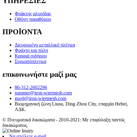
ΥΠΗΡΕΣΙΕΣ
Φράκτης αλυσίδας
Οθόνη παραθύρου
ΠΡΟΪΟΝΤΑ
Διευρυμένο μεταλλικό πλέγμα
Φράχτη και πύλη
Καρφιά σιδήρου
Συρματόπλεγμα
επικοινωνήστε μαζί μας
86-312-2602296
summer@iron-wiremesh.com
guojl@iron-wiremesh.com
Βιομηχανική ζώνη Liusu, Ding Zhou City, επαρχία Hebei,
ΛΔΚ.
© Πνευματικά δικαιώματα - 2010-2021: Με επιφύλαξη παντός
δικαιώματος.
Να στείλετε e-mail