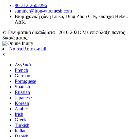
86-312-2602296
summer@iron-wiremesh.com
Βιομηχανική ζώνη Liusu, Ding Zhou City, επαρχία Hebei,
ΛΔΚ.
© Πνευματικά δικαιώματα - 2010-2021: Με επιφύλαξη παντός
δικαιώματος.
Να στείλετε e-mail
x
Αγγλικά
French
German
Portuguese
Spanish
Russian
Japanese
Korean
Arabic
Irish
Greek
Turkish
Italian
Danish