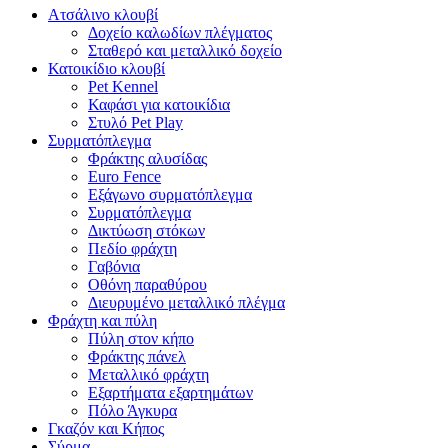
Ατσάλινο κλουβί
Δοχείο καλωδίων πλέγματος
Σταθερό και μεταλλικό δοχείο
Κατοικίδιο κλουβί
Pet Kennel
Καφάσι για κατοικίδια
Στυλό Pet Play
Συρματόπλεγμα
Φράκτης αλυσίδας
Euro Fence
Εξάγωνο συρματόπλεγμα
Συρματόπλεγμα
Δικτύωση στόκων
Πεδίο φράχτη
Γαβόνια
Οθόνη παραθύρου
Διευρυμένο μεταλλικό πλέγμα
Φράχτη και πύλη
Πύλη στον κήπο
Φράκτης πάνελ
Μεταλλικό φράχτη
Εξαρτήματα εξαρτημάτων
Πόλο Άγκυρα
Γκαζόν και Κήπος
Σύρμα