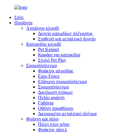
Σπίτι
Προϊόντα
Ατσάλινο κλουβί
Δοχείο καλωδίων πλέγματος
Σταθερό και μεταλλικό δοχείο
Κατοικίδιο κλουβί
Pet Kennel
Καφάσι για κατοικίδια
Στυλό Pet Play
Συρματόπλεγμα
Φράκτης αλυσίδας
Euro Fence
Εξάγωνο συρματόπλεγμα
Συρματόπλεγμα
Δικτύωση στόκων
Πεδίο φράχτη
Γαβόνια
Οθόνη παραθύρου
Διευρυμένο μεταλλικό πλέγμα
Φράχτη και πύλη
Πύλη στον κήπο
Φράκτης πάνελ