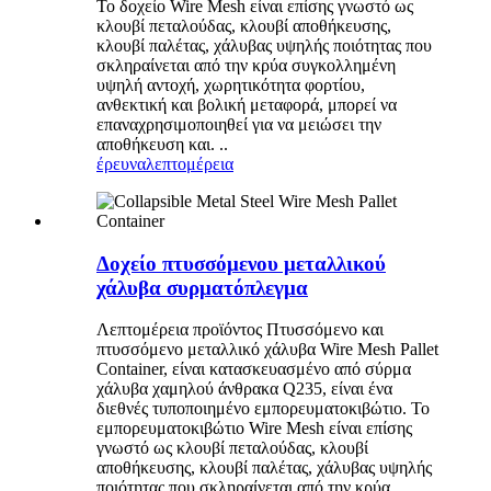
Το δοχείο Wire Mesh είναι επίσης γνωστό ως
κλουβί πεταλούδας, κλουβί αποθήκευσης,
κλουβί παλέτας, χάλυβας υψηλής ποιότητας που
σκληραίνεται από την κρύα συγκολλημένη
υψηλή αντοχή, χωρητικότητα φορτίου,
ανθεκτική και βολική μεταφορά, μπορεί να
επαναχρησιμοποιηθεί για να μειώσει την
αποθήκευση και. ..
έρευνα
λεπτομέρεια
Δοχείο πτυσσόμενου μεταλλικού
χάλυβα συρματόπλεγμα
Λεπτομέρεια προϊόντος Πτυσσόμενο και
πτυσσόμενο μεταλλικό χάλυβα Wire Mesh Pallet
Container, είναι κατασκευασμένο από σύρμα
χάλυβα χαμηλού άνθρακα Q235, είναι ένα
διεθνές τυποποιημένο εμπορευματοκιβώτιο. Το
εμπορευματοκιβώτιο Wire Mesh είναι επίσης
γνωστό ως κλουβί πεταλούδας, κλουβί
αποθήκευσης, κλουβί παλέτας, χάλυβας υψηλής
ποιότητας που σκληραίνεται από την κρύα