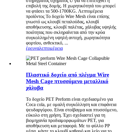
στηρίγματος σχήματος U για να επιτευχθεί η
επιβολή της δομής. Η χωρητικότητά του μπορεί
να φτάσει τα 500-1700KG. Λεπτομέρεια
προϊόντος Το δοχείο Wire Mesh είναι επίσης
γνωστό ως κλουβί πεταλούδας, κλουβί
αποθήκευσης, κλουβί παλέτας, χάλυβας υψηλής
ποιότητας που σκληραίνεται από την κρύα
συγκολλημένη υψηλή αντοχή, χωρητικότητα
φορτίου, ανθεκτικό, ...
έρευνα
λεπτομέρεια
Πλαστικό δοχείο από πλέγμα Wire
Mesh Cage πτυσσόμενο μεταλλικό
χάλυβα
Το δοχείο PET Preform είναι σχεδιασμένο για
Coca cola, με ομαλή συγκόλληση και επιφάνεια
ψευδαργύρου. Είναι στοίβαγμα και πτυσσόμενο,
εύκολο στη χρήση. Έχει σχεδιαστεί για τη
βιομηχανία προδιαμορφωμάτων PET, για
αποθήκευση και μεταφορά. Με το φύλλο PP
μέσα, κάντε το κλουβί καθαρό και λείο για το