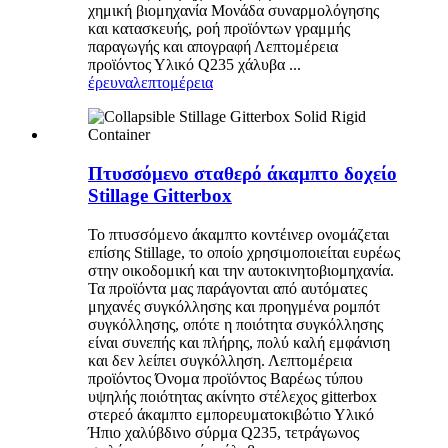
χημική βιομηχανία Μονάδα συναρμολόγησης
και κατασκευής, ροή προϊόντων γραμμής
παραγωγής και απογραφή Λεπτομέρεια
προϊόντος Υλικό Q235 χάλυβα ...
έρευνα
λεπτομέρεια
Πτυσσόμενο σταθερό άκαμπτο δοχείο
Stillage Gitterbox
Το πτυσσόμενο άκαμπτο κοντέινερ ονομάζεται
επίσης Stillage, το οποίο χρησιμοποιείται ευρέως
στην οικοδομική και την αυτοκινητοβιομηχανία.
Τα προϊόντα μας παράγονται από αυτόματες
μηχανές συγκόλλησης και προηγμένα ρομπότ
συγκόλλησης, οπότε η ποιότητα συγκόλλησης
είναι συνεπής και πλήρης, πολύ καλή εμφάνιση
και δεν λείπει συγκόλληση. Λεπτομέρεια
προϊόντος Όνομα προϊόντος Βαρέως τύπου
υψηλής ποιότητας ακίνητο στέλεχος gitterbox
στερεό άκαμπτο εμπορευματοκιβώτιο Υλικό
Ήπιο χαλύβδινο σύρμα Q235, τετράγωνος