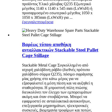
προϊόντος Υλικό χάλυβας Q235 Εξωτερικό
μέγεθος 1140 x 1140 x 545 mm (LxWxH) ή
προσαρμοσμένο εσωτερικό μέγεθος 1050 x
1050 x 385mm (LxWxH) για ...
έρευνα
λεπτομέρεια
Βαρέως τύπου αποθήκη
ανταλλακτικών Stackable Steel Pallet
Cage Stillage
Stackable Metal Cage Συγκολλημένο από
ισχυρή χαλύβδινη ράβδο (διεθνές πρότυπο
χαλύβδινο σύρμα Q235), πόσιμο σφράγισης
μίας χρήσης στο κάτω μέρος για να
εξασφαλιστεί η μέση πίεση και να αυξηθεί η
σταθερότητα. Η μπροστινή πύλη πτώσης
διευκολύνει τον έλεγχο των εμπορευμάτων
ακόμη και όταν στοιβάζονται. Μπορεί να
εφαρμοστεί σε ανταλλακτικά αυτοκινήτων,
επεξεργασία μηχανημάτων, ηλεκτρονικές
συσκευές, βιομηχανία τροφίμων και ποτών,