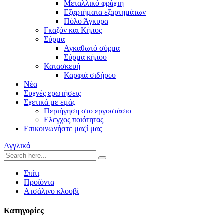
Μεταλλικό φράχτη
Εξαρτήματα εξαρτημάτων
Πόλο Άγκυρα
Γκαζόν και Κήπος
Σύρμα
Αγκαθωτό σύρμα
Σύρμα κήπου
Κατασκευή
Καρφιά σιδήρου
Νέα
Συχνές ερωτήσεις
Σχετικά με εμάς
Περιήγηση στο εργοστάσιο
Ελεγχος ποιότητας
Επικοινωνήστε μαζί μας
Αγγλικά
Σπίτι
Προϊόντα
Ατσάλινο κλουβί
Κατηγορίες