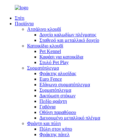
Σπίτι
Προϊόντα
Ατσάλινο κλουβί
Δοχείο καλωδίων πλέγματος
Σταθερό και μεταλλικό δοχείο
Κατοικίδιο κλουβί
Pet Kennel
Καφάσι για κατοικίδια
Στυλό Pet Play
Συρματόπλεγμα
Φράκτης αλυσίδας
Euro Fence
Εξάγωνο συρματόπλεγμα
Συρματόπλεγμα
Δικτύωση στόκων
Πεδίο φράχτη
Γαβόνια
Οθόνη παραθύρου
Διευρυμένο μεταλλικό πλέγμα
Φράχτη και πύλη
Πύλη στον κήπο
Φράκτης πάνελ