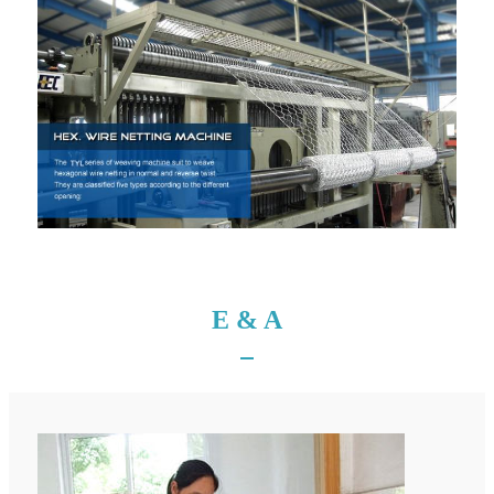
Ε & Α