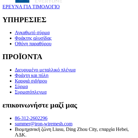
ΕΡΕΥΝΑ ΓΙΑ ΤΙΜΟΛΟΓΙΟ
ΥΠΗΡΕΣΙΕΣ
Αγκαθωτό σύρμα
Φράκτης αλυσίδας
Οθόνη παραθύρου
ΠΡΟΪΟΝΤΑ
Διευρυμένο μεταλλικό πλέγμα
Φράχτη και πύλη
Καρφιά σιδήρου
Σύρμα
Συρματόπλεγμα
επικοινωνήστε μαζί μας
86-312-2602296
summer@iron-wiremesh.com
Βιομηχανική ζώνη Liusu, Ding Zhou City, επαρχία Hebei,
ΛΔΚ.