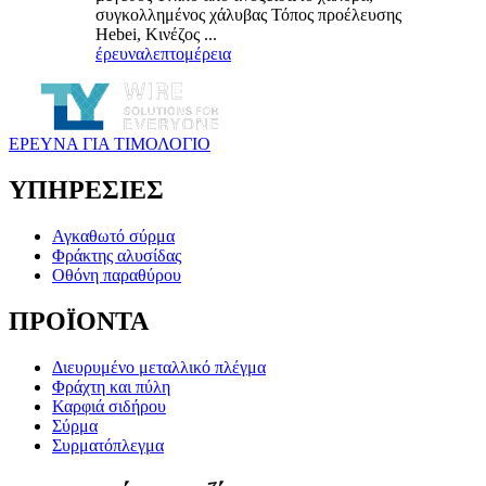
συγκολλημένος χάλυβας Τόπος προέλευσης
Hebei, Κινέζος ...
έρευνα
λεπτομέρεια
ΕΡΕΥΝΑ ΓΙΑ ΤΙΜΟΛΟΓΙΟ
ΥΠΗΡΕΣΙΕΣ
Αγκαθωτό σύρμα
Φράκτης αλυσίδας
Οθόνη παραθύρου
ΠΡΟΪΟΝΤΑ
Διευρυμένο μεταλλικό πλέγμα
Φράχτη και πύλη
Καρφιά σιδήρου
Σύρμα
Συρματόπλεγμα