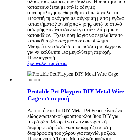
όλους τους λάτρεις των σκύλων. Η ποιότητα που
κατασκευάζεται με απλές οδηγίες
συναρμολόγησης θα ρυθμιστεί σε λίγα λεπτά.
Προσιτή τιμολόγηση σε σύγκριση με τα μεγάλα
καταστήματα λιανικής πώλησης, αυτό το στυλό
άσκησης θα είναι ιδανικό για κάθε λάτρη των
κατοικίδιων. Έχετε ηρεμία για να περιλάβετε το
κατοικίδιο ζώο σας μέσα στο περίβλημα.
Μπορείτε να συνδέσετε περισσότερα playpens
για να καλύψετε μια μεγαλύτερη περιοχή.
Προδιαγραφή ...
έρευνα
λεπτομέρεια
Protable Pet Playpen DIY Metal Wire
Cage εσωτερική
Λεπτομέρεια Το DIY Metal Pet Fence είναι ένα
είδος εσωτερικού φορητού κλουβιού DIY για
μικρά ζώα. Μπορεί να έχει διαφορετική
διαμόρφωση ώστε να προσαρμόζεται στη
διαμόρφωση του χώρου για παιχνίδι με ζώα.
Προδιαγραφή Τύπος Μεταλλικός φράκτης