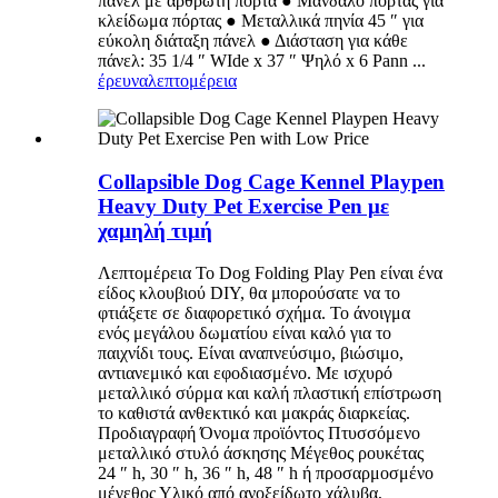
πάνελ με αρθρωτή πόρτα ● Μάνδαλο πόρτας για
κλείδωμα πόρτας ● Μεταλλικά πηνία 45 ″ για
εύκολη διάταξη πάνελ ● Διάσταση για κάθε
πάνελ: 35 1/4 ″ WIde x 37 ″ Ψηλό x 6 Pann ...
έρευνα
λεπτομέρεια
Collapsible Dog Cage Kennel Playpen
Heavy Duty Pet Exercise Pen με
χαμηλή τιμή
Λεπτομέρεια Το Dog Folding Play Pen είναι ένα
είδος κλουβιού DIY, θα μπορούσατε να το
φτιάξετε σε διαφορετικό σχήμα. Το άνοιγμα
ενός μεγάλου δωματίου είναι καλό για το
παιχνίδι τους. Είναι αναπνεύσιμο, βιώσιμο,
αντιανεμικό και εφοδιασμένο. Με ισχυρό
μεταλλικό σύρμα και καλή πλαστική επίστρωση
το καθιστά ανθεκτικό και μακράς διαρκείας.
Προδιαγραφή Όνομα προϊόντος Πτυσσόμενο
μεταλλικό στυλό άσκησης Μέγεθος ρουκέτας
24 ″ h, 30 ″ h, 36 ″ h, 48 ″ h ή προσαρμοσμένο
μέγεθος Υλικό από ανοξείδωτο χάλυβα,