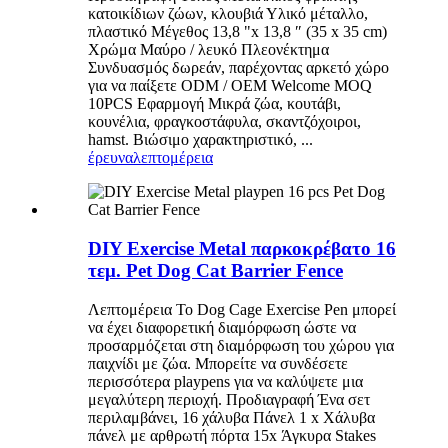
κατοικίδιων ζώων, κλουβιά Υλικό μέταλλο,
πλαστικό Μέγεθος 13,8 "x 13,8 ″ (35 x 35 cm)
Χρώμα Μαύρο / λευκό Πλεονέκτημα
Συνδυασμός δωρεάν, παρέχοντας αρκετό χώρο
για να παίξετε ODM / OEM Welcome MOQ
10PCS Εφαρμογή Μικρά ζώα, κουτάβι,
κουνέλια, φραγκοστάφυλα, σκαντζόχοιροι,
hamst. Βιώσιμο χαρακτηριστικό, ...
έρευνα
λεπτομέρεια
DIY Exercise Metal παρκοκρέβατο 16
τεμ. Pet Dog Cat Barrier Fence
Λεπτομέρεια Το Dog Cage Exercise Pen μπορεί
να έχει διαφορετική διαμόρφωση ώστε να
προσαρμόζεται στη διαμόρφωση του χώρου για
παιχνίδι με ζώα. Μπορείτε να συνδέσετε
περισσότερα playpens για να καλύψετε μια
μεγαλύτερη περιοχή. Προδιαγραφή Ένα σετ
περιλαμβάνει, 16 χάλυβα Πάνελ 1 x Χάλυβα
πάνελ με αρθρωτή πόρτα 15x Άγκυρα Stakes