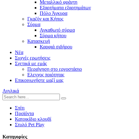
Μεταλλικό φράχτη
Εξαρτήματα εξαρτημάτων
Πόλο Άγκυρα
Γκαζόν και Κήπος
Σύρμα
Αγκαθωτό σύρμα
Σύρμα κήπου
Κατασκευή
Καρφιά σιδήρου
Νέα
Συχνές ερωτήσεις
Σχετικά με εμάς
Περιήγηση στο εργοστάσιο
Ελεγχος ποιότητας
Επικοινωνήστε μαζί μας
Αγγλικά
Σπίτι
Προϊόντα
Κατοικίδιο κλουβί
Στυλό Pet Play
Κατηγορίες