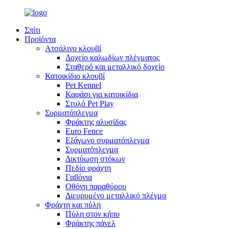
Σπίτι
Προϊόντα
Ατσάλινο κλουβί
Δοχείο καλωδίων πλέγματος
Σταθερό και μεταλλικό δοχείο
Κατοικίδιο κλουβί
Pet Kennel
Καφάσι για κατοικίδια
Στυλό Pet Play
Συρματόπλεγμα
Φράκτης αλυσίδας
Euro Fence
Εξάγωνο συρματόπλεγμα
Συρματόπλεγμα
Δικτύωση στόκων
Πεδίο φράχτη
Γαβόνια
Οθόνη παραθύρου
Διευρυμένο μεταλλικό πλέγμα
Φράχτη και πύλη
Πύλη στον κήπο
Φράκτης πάνελ