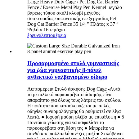
Large Heavy Duty Cage / Pet Dog Cat Barrier
Fence / Exercise Metal Play Pen Kennel μεγάλο
βαρέως τύπου σκυλί κλουβί μέγεθος
συσκευασίας επιφανειακής επεξεργασίας Pet
Dog Cat Barrier Fence 35 1/4 ″ Πλάτος x 37 ″
Ψηλό x 16 τεμάχια ...
έρευνα
λεπτομέρεια
Προσαρμοσμένο στυλό γυμναστικής
για ζώα γυμναστικής 8-πάνελ
ανθεκτικό γαλβανισμένο σίδερο
Λεπτομέρεια Στυλό άσκησης Dog Cage -Αυτό
το μεταλλικό παρκοκρέβατο άσκησης είναι
απαραίτητο για όλους τους λάτρεις του σκύλου.
Η ποιότητα που κατασκευάζεται με απλές
οδηγίες συναρμολόγησης θα ρυθμιστεί σε λίγα
λεπτά. ● Ισχυρή μαύρη φλέβα με επικάλυψη ● 5
Ποντάκια γείωσης για να ασφαλίσει το
παρκοκρέβατο στη θέση της ● Μπορείτε να
συνδέσετε πολλαπλά πινέζες μαζί ● Χαλύβδινο