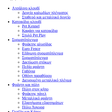
Ατσάλινο κλουβί
Δοχείο καλωδίων πλέγματος
Σταθερό και μεταλλικό δοχείο
Κατοικίδιο κλουβί
Pet Kennel
Καφάσι για κατοικίδια
Στυλό Pet Play
Συρματόπλεγμα
Φράκτης αλυσίδας
Euro Fence
Εξάγωνο συρματόπλεγμα
Συρματόπλεγμα
Δικτύωση στόκων
Πεδίο φράχτη
Γαβόνια
Οθόνη παραθύρου
Διευρυμένο μεταλλικό πλέγμα
Φράχτη και πύλη
Πύλη στον κήπο
Φράκτης πάνελ
Μεταλλικό φράχτη
Εξαρτήματα εξαρτημάτων
Πόλο Άγκυρα
Γκαζόν και Κήπος