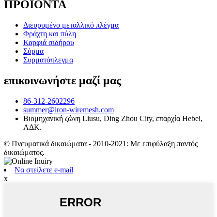
ΠΡΟΪΟΝΤΑ
Διευρυμένο μεταλλικό πλέγμα
Φράχτη και πύλη
Καρφιά σιδήρου
Σύρμα
Συρματόπλεγμα
επικοινωνήστε μαζί μας
86-312-2602296
summer@iron-wiremesh.com
Βιομηχανική ζώνη Liusu, Ding Zhou City, επαρχία Hebei,
ΛΔΚ.
© Πνευματικά δικαιώματα - 2010-2021: Με επιφύλαξη παντός
δικαιώματος.
Να στείλετε e-mail
x