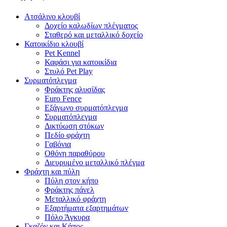
Ατσάλινο κλουβί
Δοχείο καλωδίων πλέγματος
Σταθερό και μεταλλικό δοχείο
Κατοικίδιο κλουβί
Pet Kennel
Καφάσι για κατοικίδια
Στυλό Pet Play
Συρματόπλεγμα
Φράκτης αλυσίδας
Euro Fence
Εξάγωνο συρματόπλεγμα
Συρματόπλεγμα
Δικτύωση στόκων
Πεδίο φράχτη
Γαβόνια
Οθόνη παραθύρου
Διευρυμένο μεταλλικό πλέγμα
Φράχτη και πύλη
Πύλη στον κήπο
Φράκτης πάνελ
Μεταλλικό φράχτη
Εξαρτήματα εξαρτημάτων
Πόλο Άγκυρα
Γκαζόν και Κήπος