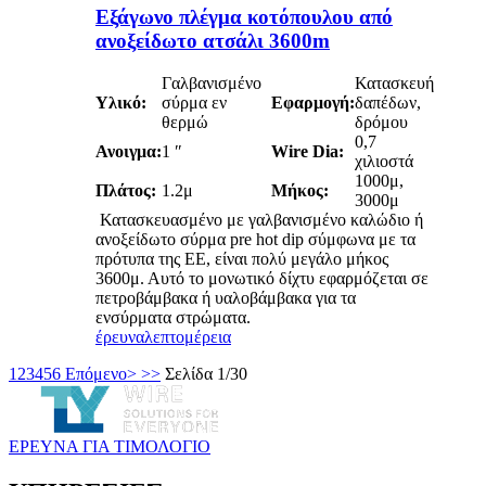
Εξάγωνο πλέγμα κοτόπουλου από
ανοξείδωτο ατσάλι 3600m
Γαλβανισμένο
Κατασκευή
Υλικό:
σύρμα εν
Εφαρμογή:
δαπέδων,
θερμώ
δρόμου
0,7
Ανοιγμα:
1 ″
Wire Dia:
χιλιοστά
1000μ,
Πλάτος:
1.2μ
Μήκος:
3000μ
Κατασκευασμένο με γαλβανισμένο καλώδιο ή
ανοξείδωτο σύρμα pre hot dip σύμφωνα με τα
πρότυπα της ΕΕ, είναι πολύ μεγάλο μήκος
3600μ. Αυτό το μονωτικό δίχτυ εφαρμόζεται σε
πετροβάμβακα ή υαλοβάμβακα για τα
ενσύρματα στρώματα.
έρευνα
λεπτομέρεια
1
2
3
4
5
6
Επόμενο>
>>
Σελίδα 1/30
ΕΡΕΥΝΑ ΓΙΑ ΤΙΜΟΛΟΓΙΟ