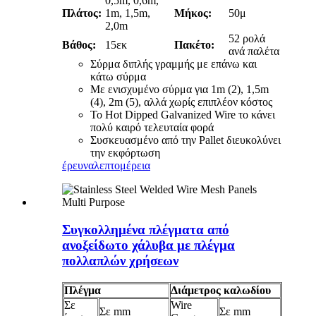
0,5m, 0,6m,
Πλάτος:
1m, 1,5m,
Μήκος:
50μ
2,0m
52 ρολά
Βάθος:
15εκ
Πακέτο:
ανά παλέτα
Σύρμα διπλής γραμμής με επάνω και
κάτω σύρμα
Με ενισχυμένο σύρμα για 1m (2), 1,5m
(4), 2m (5), αλλά χωρίς επιπλέον κόστος
Το Hot Dipped Galvanized Wire το κάνει
πολύ καιρό τελευταία φορά
Συσκευασμένο από την Pallet διευκολύνει
την εκφόρτωση
έρευνα
λεπτομέρεια
Συγκολλημένα πλέγματα από
ανοξείδωτο χάλυβα με πλέγμα
πολλαπλών χρήσεων
Πλέγμα
Διάμετρος καλωδίου
Σε
Wire
Σε mm
Σε mm