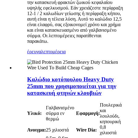
την κατασκευή φρακτών ζωικού κεφαλαίου
υψηλής εφελκυσμού. Εάν χρειάζεστε περίφραξη
12-1 / 2 καλωδίων γείωσης ή περίφραξη κήπου,
αυτή είναι η τέλεια λύση. Αυτό το καλώδιο 12,5
είναι ελαφρύ, σας εξοικονομεί χρόνο και χρήμα
και είναι κατασκευασμένο από γαλβανισμένο
σύρμα. Οι λεπτομέρειες παρατίθενται
παρακάτω.
έρευνα
λεπτομέρεια
Καλώδιο κοτόπουλου Heavy Duty
25mm που χρησιμοποιείται για την
κατασκευή φτηνών κλουβιών
Πουλερικά
Γαλβανισμένο
και
Υλικό:
σύρμα εν
Εφαρμογή:
λουλούδι,
θερμώ
κηπουρική
0,8
Ανοιγμα:
25 χιλιοστά
Wire Dia:
χιλιοστά