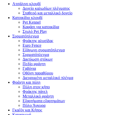
Ατσάλινο κλουβί
Δοχείο καλωδίων πλέγματος
Σταθερό και μεταλλικό δοχείο
Κατοικίδιο κλουβί
Pet Kennel
Καφάσι για κατοικίδια
Στυλό Pet Play
Συρματόπλεγμα
Φράκτης αλυσίδας
Euro Fence
Εξάγωνο συρματόπλεγμα
Συρματόπλεγμα
Δικτύωση στόκων
Πεδίο φράχτη
Γαβόνια
Οθόνη παραθύρου
Διευρυμένο μεταλλικό πλέγμα
Φράχτη και πύλη
Πύλη στον κήπο
Φράκτης πάνελ
Μεταλλικό φράχτη
Εξαρτήματα εξαρτημάτων
Πόλο Άγκυρα
Γκαζόν και Κήπος
Κατασκευή