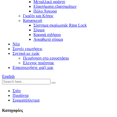
Μεταλλικό φράχτη
Εξαρτήματα εξαρτημάτων
Πόλο Άγκυρα
Γκαζόν και Κήπος
Κατασκευή
Σύστημα σκαλωσιάς Ring Lock
Σύρμα
Καρφιά σιδήρου
Αγκαθωτό σύρμα
Νέα
Συχνές ερωτήσεις
Σχετικά με εμάς
Περιήγηση στο εργοστάσιο
Ελεγχος ποιότητας
Επικοινωνήστε μαζί μας
English
Σπίτι
Προϊόντα
Συρματόπλεγμα
Κατηγορίες