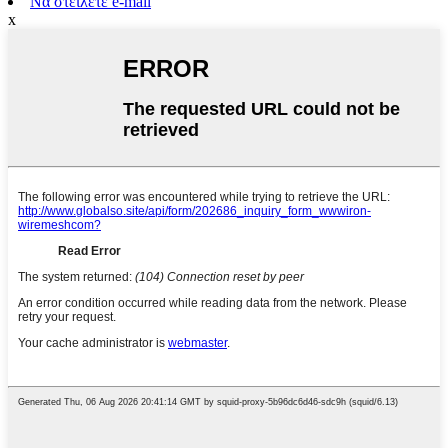
Να στείλετε e-mail
x