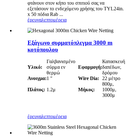
φτάνουν στον κήπο του σπιτιού σας να
εξετάσουν το ενδεχόμενο χρήσης του TYL24in.
x 50 πόδια Rab ...
έρευνα
λεπτομέρεια
Εξάγωνο συρματόπλεγμα 3000 m
κοτόπουλου
Γαλβανισμένο
Κατασκευή
Υλικό:
σύρμα εν
Εφαρμογή:
δαπέδων,
θερμώ
δρόμου
Ανοιγμα:
1 ″
Wire Dia:
22 μέτρο
800μ,
Πλάτος:
1.2μ
Μήκος:
1000μ,
3000μ
έρευνα
λεπτομέρεια