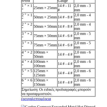
ίντσα
Gauge
1 ″ × 1
14 # - 11
2,0 mm - 3
25mm × 25mm
″
#
mm
2 ″ × 1
2,0 mm - 4
50mm × 25mm
14 # - 8 #
″
mm
2 ″ × 2
2,0 mm - 4
50mm × 50mm
14 # - 8 #
"
mm
3 ″ × 2
2,0 mm - 5
75mm × 50mm
14 # - 6 #
"
mm
3 ″ × 3
2,0 mm - 5
75mm × 75mm
14 # - 6 #
"
mm
4 ″ × 2
100mm ×
2,0 mm - 6
14 # - 4 #
"
50mm
mm
4 ″ × 4
100mm ×
2,0 mm - 6
14 # - 4 #
"
100mm
mm
5 ″ × 5
125mm ×
2,0 mm - 6
14 # - 4 #
"
125mm
mm
6 ″ × 6
150mm ×
2,0 mm - 6
14 # - 4 #
"
150mm
mm
Σημείωση: Οι ειδικές προδιαγραφές μπορούν
να προσαρμοστούν.
έρευνα
λεπτομέρεια