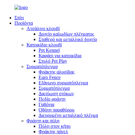
Σπίτι
Προϊόντα
Ατσάλινο κλουβί
Δοχείο καλωδίων πλέγματος
Σταθερό και μεταλλικό δοχείο
Κατοικίδιο κλουβί
Pet Kennel
Καφάσι για κατοικίδια
Στυλό Pet Play
Συρματόπλεγμα
Φράκτης αλυσίδας
Euro Fence
Εξάγωνο συρματόπλεγμα
Συρματόπλεγμα
Δικτύωση στόκων
Πεδίο φράχτη
Γαβόνια
Οθόνη παραθύρου
Διευρυμένο μεταλλικό πλέγμα
Φράχτη και πύλη
Πύλη στον κήπο
Φράκτης πάνελ