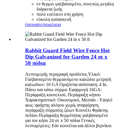
εν θερμώ γαλβανισμένο, συνεπώς μεγάλη
διάρκεια ζωής
πολύ ευέλικτο στη χρήση
εύκολη κατασκευή
έρευνα
λεπτομέρεια
Rabbit Guard Field Wire Fence Hot
Dip Galvanized for Garden 24 σε x
50 πόδια
Λεπτομερής περιγραφή προϊόντος Υλικό:
Γαλβανισμένο θερμαινόμενο καλώδιο μετρητή
καλωδίων: 16 GA Οριζόντια απόσταση: 4 In.
Πάνω και κάτω σύρμα: Εφαρμογή 16GA:
Περίφραξη κουνελιού, Περίφραξη κήπου
Χαρακτηριστικό: Οικονομικό, Μεσαίο - Υψηλό
φως: φράχτης αλόγου χωρίς αναρρίχηση,
περίφραξη σύρματος ζώων Κουνέλι Φράκτης
πεδίου Περίφραξη θερμότητας γαλβανισμένο
για τον κήπο 24 σε x 50 πόδια Γενικές
λεπτομέρειες: Εάν κουνέλια και άλλοι βερνίκοι