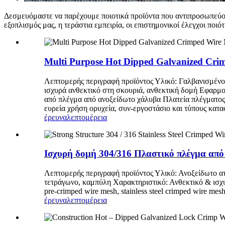
Δεσμευόμαστε να παρέχουμε ποιοτικά προϊόντα που αντιπροσωπεύουν
εξοπλισμός μας, η τεράστια εμπειρία, οι επιστημονικοί έλεγχοι π
Multi Purpose Hot Dipped Galvanized Cri
Λεπτομερής περιγραφή προϊόντος Υλικό: Γαλβανισμένο
ισχυρά ανθεκτικό στη σκουριά, ανθεκτική δομή Εφαρμ
από πλέγμα από ανοξείδωτο χάλυβα Πλατεία πλέγματος 
ευρεία χρήση ορυχεία, συν-εργοστάσιο και τύπους κατασ
έρευνα
λεπτομέρεια
Ισχυρή δομή 304/316 Πλαστικό πλέγμα από 
Λεπτομερής περιγραφή προϊόντος Υλικό: Ανοξείδωτο ατ
τετράγωνο, καμπύλη Χαρακτηριστικό: Ανθεκτικό & ισχυ
pre-crimped wire mesh, stainless steel crimped wire mes
έρευνα
λεπτομέρεια