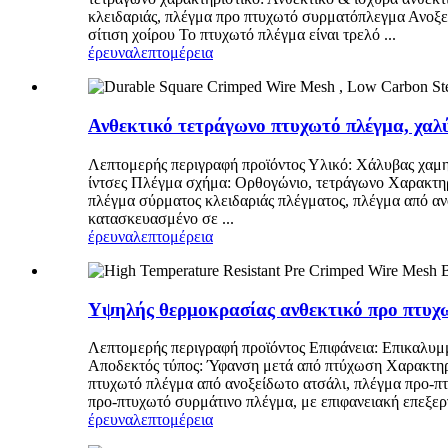
κλειδαριάς, πλέγμα προ πτυχωτό συρματόπλεγμα Ανοξε
σίτιση χοίρου Το πτυχωτό πλέγμα είναι τρελό ...
έρευνα
λεπτομέρεια
Ανθεκτικό τετράγωνο πτυχωτό πλέγμα, χαλύ
Λεπτομερής περιγραφή προϊόντος Υλικό: Χάλυβας χαμ
ίντσες Πλέγμα σχήμα: Ορθογώνιο, τετράγωνο Χαρακτηρ
πλέγμα σύρματος κλειδαριάς πλέγματος, πλέγμα από α
κατασκευασμένο σε ...
έρευνα
λεπτομέρεια
Υψηλής θερμοκρασίας ανθεκτικό προ πτυχ
Λεπτομερής περιγραφή προϊόντος Επιφάνεια: Επικαλυμ
Αποδεκτός τύπος: Ύφανση μετά από πτύχωση Χαρακτηρ
πτυχωτό πλέγμα από ανοξείδωτο ατσάλι, πλέγμα προ-π
προ-πτυχωτό συρμάτινο πλέγμα, με επιφανειακή επεξεργ
έρευνα
λεπτομέρεια