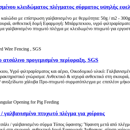
ισμένου κλειδώματος πλέγματος σύρματος υψηλής εφε
 καλώδιο με επίστρωση γαλβανισμένο με θερμότητα: 50g / m2 - 300
κουριά, ανθεκτική δομή Εφαρμογή: Μπάρμπεκιου, υγρό φιλτραρίσματ
γμα γαλβανισμένο πτυχωτό πλέγμα με κλειδωμένο πτυχωτό για εργοσ
το ατσάλινο προγεμισμένο περίφραξη, SGS
υ, Υγρό φιλτραρίσματος και αέριο, Οικοδομικό υλικό: Γαλβανισμένο
ακτηριστικό γνώρισμα: Ανθεκτικό & ισχυρά ανθεκτικό στη σκουριά
/ ανοξείδωτο χάλυβα Προ-πτυχωτό συρματόπλεγμα με επιπλέον μήκο
/ γαλβανισμένο πτυχωτό πλέγμα για χοίρους
σάλι / γαλβανισμένο σύρμα Τύπος ύφανσης: Ύφανση μετά από πλέγμα
ικό στη σκουριά, ανθεκτική δομή Εφαρμογή: Άνθρακας, σίτιση χοίρ