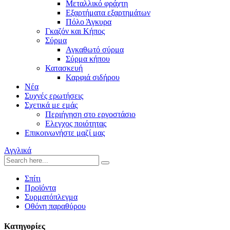
Μεταλλικό φράχτη
Εξαρτήματα εξαρτημάτων
Πόλο Άγκυρα
Γκαζόν και Κήπος
Σύρμα
Αγκαθωτό σύρμα
Σύρμα κήπου
Κατασκευή
Καρφιά σιδήρου
Νέα
Συχνές ερωτήσεις
Σχετικά με εμάς
Περιήγηση στο εργοστάσιο
Ελεγχος ποιότητας
Επικοινωνήστε μαζί μας
Αγγλικά
Σπίτι
Προϊόντα
Συρματόπλεγμα
Οθόνη παραθύρου
Κατηγορίες