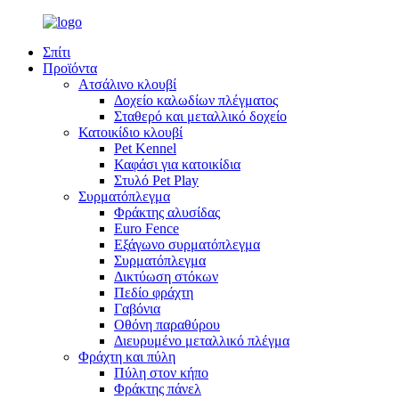
Σπίτι
Προϊόντα
Ατσάλινο κλουβί
Δοχείο καλωδίων πλέγματος
Σταθερό και μεταλλικό δοχείο
Κατοικίδιο κλουβί
Pet Kennel
Καφάσι για κατοικίδια
Στυλό Pet Play
Συρματόπλεγμα
Φράκτης αλυσίδας
Euro Fence
Εξάγωνο συρματόπλεγμα
Συρματόπλεγμα
Δικτύωση στόκων
Πεδίο φράχτη
Γαβόνια
Οθόνη παραθύρου
Διευρυμένο μεταλλικό πλέγμα
Φράχτη και πύλη
Πύλη στον κήπο
Φράκτης πάνελ