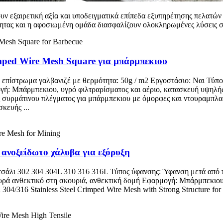
 εξαιρετική αξία και υποδειγματικά επίπεδα εξυπηρέτησης πελατών 
οιότητας και η αφοσιωμένη ομάδα διασφαλίζουν ολοκληρωμένες λύσεις
mped Wire Mesh Square για μπάρμπεκιου
 επίστρωμα γαλβανιζέ με θερμότητα: 50g / m2 Εργοστάσιο: Ναι Τύπ
ογή: Μπάρμπεκιου, υγρό φιλτραρίσματος και αέριο, κατασκευή υψηλή
συρμάτινου πλέγματος για μπάρμπεκιου με όμορφες και ντουραμπλασ
κευής ...
ανοξείδωτο χάλυβα για εξόρυξη
σάλι 302 304 304L 310 316 316L Τύπος ύφανσης: Ύφανση μετά από π
ρά ανθεκτικό στη σκουριά, ανθεκτική δομή Εφαρμογή: Μπάρμπεκιου,
h 304/316 Stainless Steel Crimped Wire Mesh with Strong Structure for 