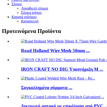
Σύρμα
Αγκαθωτό σύρμα
Σύρμα κήπου
Καρφιά σιδήρου
Κατασκευή
Προτεινόμενα Προϊόντα
Road Holland Wire Mesh 50mm ...
IRON CRAFT NO DIG Υποστήριξη M ...
Συγκολλημένα σύρματα ...
Δικτυωτό αστακό με επικάλυψη από PVC ..