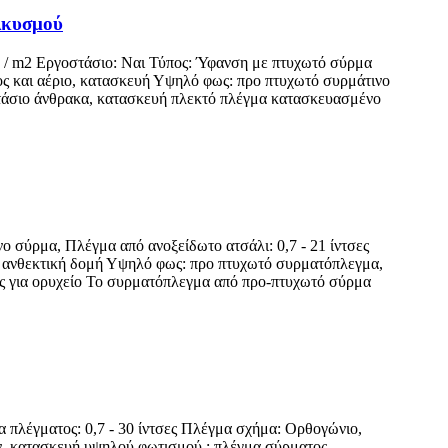
λκυσμού
g / m2 Εργοστάσιο: Ναι Τύπος: Ύφανση με πτυχωτό σύρμα
ος και αέριο, κατασκευή Υψηλό φως: προ πτυχωτό συρμάτινο
τάσιο άνθρακα, κατασκευή πλεκτό πλέγμα κατασκευασμένο
 σύρμα, Πλέγμα από ανοξείδωτο ατσάλι: 0,7 - 21 ίντσες
, ανθεκτική δομή Υψηλό φως: προ πτυχωτό συρματόπλεγμα,
ς για ορυχείο Το συρματόπλεγμα από προ-πτυχωτό σύρμα
 πλέγματος: 0,7 - 30 ίντσες Πλέγμα σχήμα: Ορθογώνιο,
ων, κατασκευή υψηλού φωτισμού : πλέγμα σύρματος