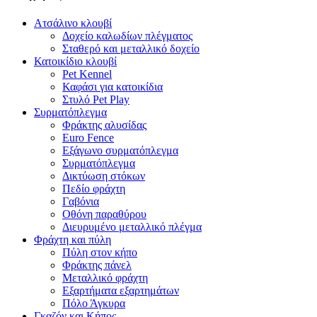
Ατσάλινο κλουβί
Δοχείο καλωδίων πλέγματος
Σταθερό και μεταλλικό δοχείο
Κατοικίδιο κλουβί
Pet Kennel
Καφάσι για κατοικίδια
Στυλό Pet Play
Συρματόπλεγμα
Φράκτης αλυσίδας
Euro Fence
Εξάγωνο συρματόπλεγμα
Συρματόπλεγμα
Δικτύωση στόκων
Πεδίο φράχτη
Γαβόνια
Οθόνη παραθύρου
Διευρυμένο μεταλλικό πλέγμα
Φράχτη και πύλη
Πύλη στον κήπο
Φράκτης πάνελ
Μεταλλικό φράχτη
Εξαρτήματα εξαρτημάτων
Πόλο Άγκυρα
Γκαζόν και Κήπος