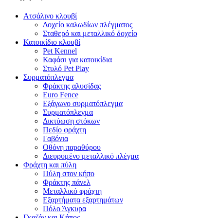
Ατσάλινο κλουβί
Δοχείο καλωδίων πλέγματος
Σταθερό και μεταλλικό δοχείο
Κατοικίδιο κλουβί
Pet Kennel
Καφάσι για κατοικίδια
Στυλό Pet Play
Συρματόπλεγμα
Φράκτης αλυσίδας
Euro Fence
Εξάγωνο συρματόπλεγμα
Συρματόπλεγμα
Δικτύωση στόκων
Πεδίο φράχτη
Γαβόνια
Οθόνη παραθύρου
Διευρυμένο μεταλλικό πλέγμα
Φράχτη και πύλη
Πύλη στον κήπο
Φράκτης πάνελ
Μεταλλικό φράχτη
Εξαρτήματα εξαρτημάτων
Πόλο Άγκυρα
Γκαζόν και Κήπος