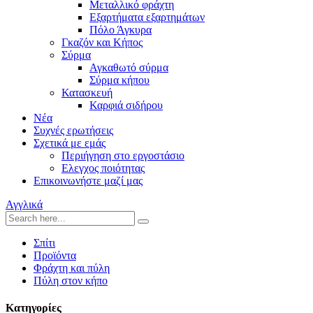
Μεταλλικό φράχτη
Εξαρτήματα εξαρτημάτων
Πόλο Άγκυρα
Γκαζόν και Κήπος
Σύρμα
Αγκαθωτό σύρμα
Σύρμα κήπου
Κατασκευή
Καρφιά σιδήρου
Νέα
Συχνές ερωτήσεις
Σχετικά με εμάς
Περιήγηση στο εργοστάσιο
Ελεγχος ποιότητας
Επικοινωνήστε μαζί μας
Αγγλικά
Σπίτι
Προϊόντα
Φράχτη και πύλη
Πύλη στον κήπο
Κατηγορίες