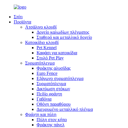
Σπίτι
Προϊόντα
Ατσάλινο κλουβί
Δοχείο καλωδίων πλέγματος
Σταθερό και μεταλλικό δοχείο
Κατοικίδιο κλουβί
Pet Kennel
Καφάσι για κατοικίδια
Στυλό Pet Play
Συρματόπλεγμα
Φράκτης αλυσίδας
Euro Fence
Εξάγωνο συρματόπλεγμα
Συρματόπλεγμα
Δικτύωση στόκων
Πεδίο φράχτη
Γαβόνια
Οθόνη παραθύρου
Διευρυμένο μεταλλικό πλέγμα
Φράχτη και πύλη
Πύλη στον κήπο
Φράκτης πάνελ