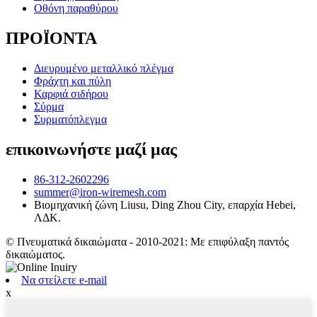
Οθόνη παραθύρου
ΠΡΟΪΟΝΤΑ
Διευρυμένο μεταλλικό πλέγμα
Φράχτη και πύλη
Καρφιά σιδήρου
Σύρμα
Συρματόπλεγμα
επικοινωνήστε μαζί μας
86-312-2602296
summer@iron-wiremesh.com
Βιομηχανική ζώνη Liusu, Ding Zhou City, επαρχία Hebei,
ΛΔΚ.
© Πνευματικά δικαιώματα - 2010-2021: Με επιφύλαξη παντός
δικαιώματος.
Να στείλετε e-mail
x