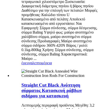
τετραγωνικό χιλιοστόμετρο Συσκευασία:
Διαφορετική διάμετρος πηνίου ή βάρος πηνίου
Διαθέσιμο για την επιλογή των πελατών Μορφές
προμήθειας: Καλώδιο τύπου U
Κατασκευασμένο από πελάτη: Αποδεκτό
κατασκευασμένο από εργοστάσιο: Ναι
Εφαρμογή: Σύρμα σύνδεσης, σύρμα δέσμευσης,
σύρμα Baling Υψηλό φως: μαύρο ανοπτημένο
χαλύβδινο σύρμα, μαύρο ανοπτημένο σύρμα
σύνδεσης Προδιαγραφές Μαύρο ανοπτημένο
σύρμα σιδήρου 360N-420N Βάρος / ρολό:
0.1kg-800kg Χρήση: Σύρμα σύνδεσης, σύρμα
σύνδεσης, σύρμα Baling Χαρακτηριστικά:
Μαύρο ...
έρευνα
λεπτομέρεια
Straight Cut Black Ανόπτηση
σύρματος Κατασκευή ράβδων
σιδήρου για κατασκευή
Λεπτομερής περιγραφή προϊόντος Μεγέθη: 3,2