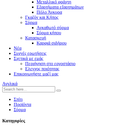
Μεταλλικό φράχτη
Εξαρτήματα εξαρτημάτων
Πόλο Άγκυρα
Γκαζόν και Κήπος
Σύρμα
Αγκαθωτό σύρμα
Σύρμα κήπου
Κατασκευή
Καρφιά σιδήρου
Νέα
Συχνές ερωτήσεις
Σχετικά με εμάς
Περιήγηση στο εργοστάσιο
Ελεγχος ποιότητας
Επικοινωνήστε μαζί μας
Αγγλικά
Σπίτι
Προϊόντα
Σύρμα
Κατηγορίες