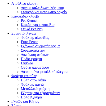
Ατσάλινο κλουβί
Δοχείο καλωδίων πλέγματος
Σταθερό και μεταλλικό δοχείο
Κατοικίδιο κλουβί
Pet Kennel
Καφάσι για κατοικίδια
Στυλό Pet Play
Συρματόπλεγμα
Φράκτης αλυσίδας
Euro Fence
Εξάγωνο συρματόπλεγμα
Συρματόπλεγμα
Δικτύωση στόκων
Πεδίο φράχτη
Γαβόνια
Οθόνη παραθύρου
Διευρυμένο μεταλλικό πλέγμα
Φράχτη και πύλη
Πύλη στον κήπο
Φράκτης πάνελ
Μεταλλικό φράχτη
Εξαρτήματα εξαρτημάτων
Πόλο Άγκυρα
Γκαζόν και Κήπος
Σύρμα