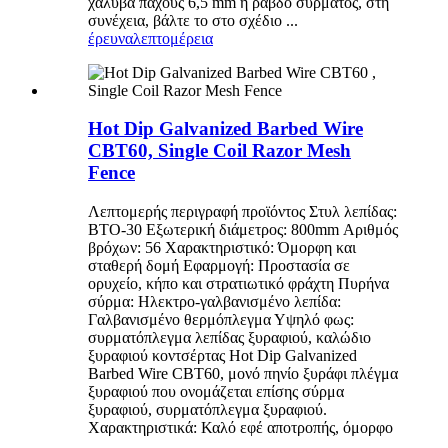
χάλυβα πάχους 6,5 mm ή ράβδο σύρματος, στη
συνέχεια, βάλτε το στο σχέδιο ...
έρευνα
λεπτομέρεια
Hot Dip Galvanized Barbed Wire
CBT60, Single Coil Razor Mesh
Fence
Λεπτομερής περιγραφή προϊόντος Στυλ λεπίδας:
BTO-30 Εξωτερική διάμετρος: 800mm Αριθμός
βρόχων: 56 Χαρακτηριστικό: Όμορφη και
σταθερή δομή Εφαρμογή: Προστασία σε
ορυχείο, κήπο και στρατιωτικό φράχτη Πυρήνα
σύρμα: Ηλεκτρο-γαλβανισμένο λεπίδα:
Γαλβανισμένο θερμόπλεγμα Υψηλό φως:
συρματόπλεγμα λεπίδας ξυραφιού, καλώδιο
ξυραφιού κοντσέρτας Hot Dip Galvanized
Barbed Wire CBT60, μονό πηνίο ξυράφι πλέγμα
ξυραφιού που ονομάζεται επίσης σύρμα
ξυραφιού, συρματόπλεγμα ξυραφιού.
Χαρακτηριστικά: Καλό εφέ αποτροπής, όμορφο
...