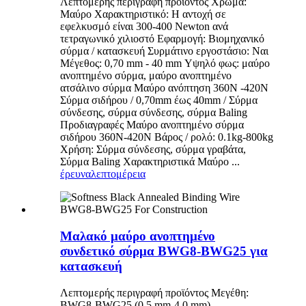
Λεπτομερής περιγραφή προϊόντος Χρώμα:
Μαύρο Χαρακτηριστικό: Η αντοχή σε
εφελκυσμό είναι 300-400 Newton ανά
τετραγωνικό χιλιοστό Εφαρμογή: Βιομηχανικό
σύρμα / κατασκευή Συρμάτινο εργοστάσιο: Ναι
Μέγεθος: 0,70 mm - 40 mm Υψηλό φως: μαύρο
ανοπτημένο σύρμα, μαύρο ανοπτημένο
ατσάλινο σύρμα Μαύρο ανόπτηση 360N -420N
Σύρμα σιδήρου / 0,70mm έως 40mm / Σύρμα
σύνδεσης, σύρμα σύνδεσης, σύρμα Baling
Προδιαγραφές Μαύρο ανοπτημένο σύρμα
σιδήρου 360N-420N Βάρος / ρολό: 0.1kg-800kg
Χρήση: Σύρμα σύνδεσης, σύρμα γραβάτα,
Σύρμα Baling Χαρακτηριστικά Μαύρο ...
έρευνα
λεπτομέρεια
Μαλακό μαύρο ανοπτημένο
συνδετικό σύρμα BWG8-BWG25 για
κατασκευή
Λεπτομερής περιγραφή προϊόντος Μεγέθη:
BWG8-BWG25 (0,5 mm-4,0 mm)