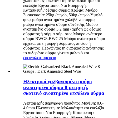
χιλιοστά παχύ πλεονέκτημα: Μαλακότητα και
ευελιξία Εργοστάσιο: Ναι Εφαρμογή:
Κατασκευή / δέσιμο σύρμα Χρώμα: Μαύρο
Συσκευασία: 25kg / πηνίο, 50kg / πηνίο Υψηλό
φως: μαύρο ανοπτημένο χαλύβδινο σύρμα,
μαύρο ανοπτημένο σύρμα σύνδεσης Μαύρο
ανοπτημένο σύρμα 3.2 mm / χρήση ως δέσιμο
σύρματος ή σύρμα σύρματος Μαύρο ανόπτερο
σύρμα BWG8-BWG25 Μαύρο ανόπτερο σύρμα
έρχεται με τη μορφή σύρματος πηνίου ή
σύρματος. Περνώντας τη διαδικασία ανόπτησης,
το σιδερένιο σύρμα γίνεται μαλακό και ...
έρευνα
λεπτομέρεια
Ηλεκτρικό γαλβανισμένο μαύρο
ανοπτημένο σύρμα 8 μετρητή,
σκοτεινό ανοπτημένο ατσάλινο σύρμα
Λεπτομερής περιγραφή προϊόντος Μεγέθη: 0.6-
4.0mm Πλεονέκτημα: Μαλακότητα και ευελιξία
Εργοστάσιο: Ναι Εφαρμογή: Κατασκευή /
Σύνδεση Χρώμα σύρματος: Μαύρο Μήκος: