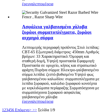
έρευνα
λεπτομέρεια
Ασφάλεια γαλβανισμένο χάλυβα
ξυράφι συρματοπλέγματα, ξυράφι
αιχμηρό σύρμα
Λεπτομερής περιγραφή προϊόντος Στυλ λεπίδας:
CBT-65 Εξωτερική διάμετρος: 450mm Αριθμός
βρόχων: 33 Χαρακτηριστικό: Όμορφη και
σταθερή δομή, Υψηλή προστασία Εφαρμογή:
Προστασία σε ορυχείο, κήπος και στρατιωτικό
φράχτη Πυρήνα σύρμα: Ηλεκτρο-γαλβανισμένο
σύρμα λεπίδα: ζεστό-βυθισμένο Υψηλό φως
γαλβανισμένου καλωδίου: συρματοπλέγματα με
λεπίδα ξυραφιού, καλώδιο ξυραφιού κονσέρτα
με κιγκλιδώματα περίφραξης Συρματόσχοινα με
συρματόσχοινα ξυραφιού ασφαλείας
γαλβανισμένο χάλυβα
έρευνα
λεπτομέρεια
1
2
3
4
5
6
Επόμενο>
>>
Σελίδα 1/9