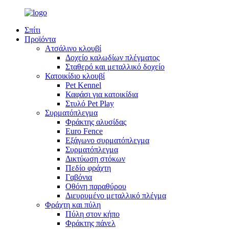
Σπίτι
Προϊόντα
Ατσάλινο κλουβί
Δοχείο καλωδίων πλέγματος
Σταθερό και μεταλλικό δοχείο
Κατοικίδιο κλουβί
Pet Kennel
Καφάσι για κατοικίδια
Στυλό Pet Play
Συρματόπλεγμα
Φράκτης αλυσίδας
Euro Fence
Εξάγωνο συρματόπλεγμα
Συρματόπλεγμα
Δικτύωση στόκων
Πεδίο φράχτη
Γαβόνια
Οθόνη παραθύρου
Διευρυμένο μεταλλικό πλέγμα
Φράχτη και πύλη
Πύλη στον κήπο
Φράκτης πάνελ