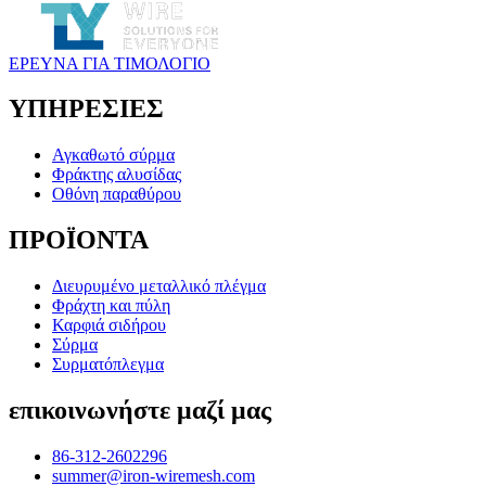
ΕΡΕΥΝΑ ΓΙΑ ΤΙΜΟΛΟΓΙΟ
ΥΠΗΡΕΣΙΕΣ
Αγκαθωτό σύρμα
Φράκτης αλυσίδας
Οθόνη παραθύρου
ΠΡΟΪΟΝΤΑ
Διευρυμένο μεταλλικό πλέγμα
Φράχτη και πύλη
Καρφιά σιδήρου
Σύρμα
Συρματόπλεγμα
επικοινωνήστε μαζί μας
86-312-2602296
summer@iron-wiremesh.com