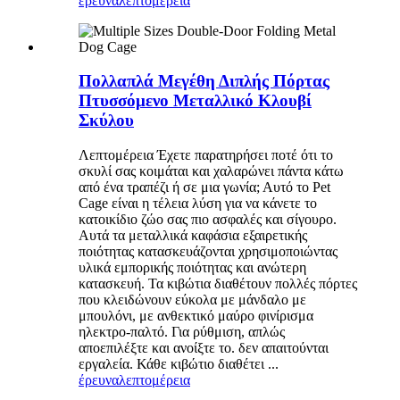
έρευνα
λεπτομέρεια
Πολλαπλά Μεγέθη Διπλής Πόρτας
Πτυσσόμενο Μεταλλικό Κλουβί
Σκύλου
Λεπτομέρεια Έχετε παρατηρήσει ποτέ ότι το
σκυλί σας κοιμάται και χαλαρώνει πάντα κάτω
από ένα τραπέζι ή σε μια γωνία; Αυτό το Pet
Cage είναι η τέλεια λύση για να κάνετε το
κατοικίδιο ζώο σας πιο ασφαλές και σίγουρο.
Αυτά τα μεταλλικά καφάσια εξαιρετικής
ποιότητας κατασκευάζονται χρησιμοποιώντας
υλικά εμπορικής ποιότητας και ανώτερη
κατασκευή. Τα κιβώτια διαθέτουν πολλές πόρτες
που κλειδώνουν εύκολα με μάνδαλο με
μπουλόνι, με ανθεκτικό μαύρο φινίρισμα
ηλεκτρο-παλτό. Για ρύθμιση, απλώς
αποεπιλέξτε και ανοίξτε το. δεν απαιτούνται
εργαλεία. Κάθε κιβώτιο διαθέτει ...
έρευνα
λεπτομέρεια