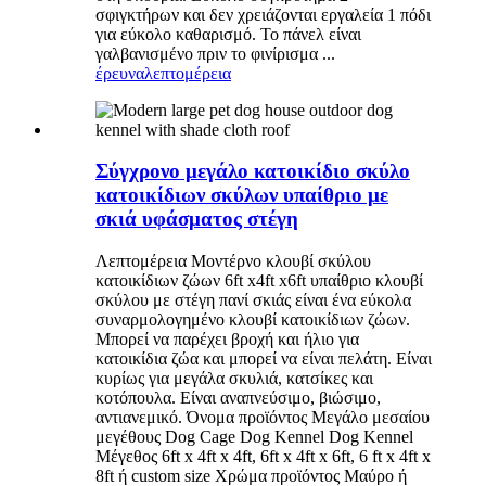
σφιγκτήρων και δεν χρειάζονται εργαλεία 1 πόδι
για εύκολο καθαρισμό. Το πάνελ είναι
γαλβανισμένο πριν το φινίρισμα ...
έρευνα
λεπτομέρεια
Σύγχρονο μεγάλο κατοικίδιο σκύλο
κατοικίδιων σκύλων υπαίθριο με
σκιά υφάσματος στέγη
Λεπτομέρεια Μοντέρνο κλουβί σκύλου
κατοικίδιων ζώων 6ft x4ft x6ft υπαίθριο κλουβί
σκύλου με στέγη πανί σκιάς είναι ένα εύκολα
συναρμολογημένο κλουβί κατοικίδιων ζώων.
Μπορεί να παρέχει βροχή και ήλιο για
κατοικίδια ζώα και μπορεί να είναι πελάτη. Είναι
κυρίως για μεγάλα σκυλιά, κατσίκες και
κοτόπουλα. Είναι αναπνεύσιμο, βιώσιμο,
αντιανεμικό. Όνομα προϊόντος Μεγάλο μεσαίου
μεγέθους Dog Cage Dog Kennel Dog Kennel
Μέγεθος 6ft x 4ft x 4ft, 6ft x 4ft x 6ft, 6 ft x 4ft x
8ft ή custom size Χρώμα προϊόντος Μαύρο ή