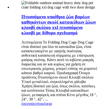
Πτυσσόμενο υπαίθριο ζώο βαρέων
καθηκόντων σκυλί κατοικίδιων ζώων
κλουβί σκύλου xxl πτυσσόμενο
κλουβί με δίθυρο σχεδιασμό
Λεπτομέρεια Το Folding Dog Cage Dog Cage
είναι ιδανικό για όλα τα κατοικίδια ζώα, είναι
κατασκευασμένο με υψηλής ποιότητας
ανθεκτική κατασκευή σύρματος με επίστρωση
μαύρης σκόνης. Κάνει αυτό το κιβώτιο μακράς
διαρκείας και αν και κυρίως για χρήση σε
εσωτερικούς χώρους, μπορεί επίσης να χειριστεί
κάποιο βαθμό καιρού. Προδιαγραφή Όνομα
προϊόντος Πτυσσόμενο σκυλί Κλουβί σκύλου
Υλικό μεταλλικό, συγκολλημένο χάλυβα
Χρήση Ιδανικό για ζώα, όπως σκύλοι, κατσίκες
και κοτόπουλα Τύπος Κλουβιά κατοικίδιων
ζώων, μεταφορείς και σπίτια Κένο μέγεθος 18 ",
24", 30 ", 42", ...
έρευνα
λεπτομέρεια