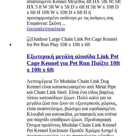
απαιτούμενο Kennel Μέγεθος 4ft HX 5fh W; 6ft
HX 5 ft W 5ft W x 5ft D x 6ft H 5ft W x 10ft D
x 6ft H 10ft W x 10ft D x 6ft H ή
προσαρμοσμένο ανάλογα με τις ανάγκες σας
Επιφάνεια: Σκόνη ...
έρευνα
λεπτομέρεια
Εξωτερική μεγάλη αλυσίδα Link Pet
Cage Kennel για Pet Run Παίξτε 10ft
x 10ft x 6ft
Λεπτομέρεια Το Modular Chain Link Dog
Kennel είναι κατασκευασμένο από Metal Pipe
και Chain Link Steel. Είναι ένα είδος βαρέως
τύπου κατοικίδιων ζώων. Πολύ καλό για τα
μεγάλα ζώα που ζουν σε εξωτερικούς χώρους,
είναι αναπνεύσιμο, βιώσιμο και εφοδιασμένο.
Κλουβιά για κατοικίδια, μεταφορείς και σπίτια
για παιχνίδι υπαίθριων ζώων. Προδιαγραφή
Όνομα προϊόντος Modular Chain Link Kennel
Pet Kennel Enclosure Προϊόν Χρώμα Ασημί ή
προσαρμοσμένο ως το απαιτούμενο μέγεθος