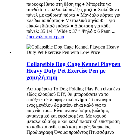
παρκοκρέβατο στη θέση της ● Μπορείτε να
συνδέσετε πολλαπλά πινέζες μαζί ● Χαλύβδινο
πάνελ με αρθρωτή πόρτα ● Μάνδαλο πόρτας για
κλείδωμα πόρτας ● Μεταλλικά πηνία 45 ″ για
εύκολη διάταξη πάνελ ● Διάσταση για κάθε
πάνελ: 35 1/4 ″ WIde x 37 ″ Ψηλό x 6 Pann ...
έρευνα
λεπτομέρεια
Collapsible Dog Cage Kennel Playpen
Heavy Duty Pet Exercise Pen με
χαμηλή τιμή
Λεπτομέρεια Το Dog Folding Play Pen είναι ένα
είδος κλουβιού DIY, θα μπορούσατε να το
φτιάξετε σε διαφορετικό σχήμα. Το άνοιγμα
ενός μεγάλου δωματίου είναι καλό για το
παιχνίδι τους. Είναι αναπνεύσιμο, βιώσιμο,
αντιανεμικό και εφοδιασμένο. Με ισχυρό
μεταλλικό σύρμα και καλή πλαστική επίστρωση
το καθιστά ανθεκτικό και μακράς διαρκείας.
Προδιαγραφή Όνομα προϊόντος Πτυσσόμενο