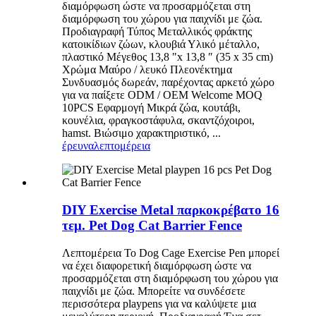
διαμόρφωση ώστε να προσαρμόζεται στη
διαμόρφωση του χώρου για παιχνίδι με ζώα.
Προδιαγραφή Τύπος Μεταλλικός φράκτης
κατοικίδιων ζώων, κλουβιά Υλικό μέταλλο,
πλαστικό Μέγεθος 13,8 "x 13,8 ″ (35 x 35 cm)
Χρώμα Μαύρο / λευκό Πλεονέκτημα
Συνδυασμός δωρεάν, παρέχοντας αρκετό χώρο
για να παίξετε ODM / OEM Welcome MOQ
10PCS Εφαρμογή Μικρά ζώα, κουτάβι,
κουνέλια, φραγκοστάφυλα, σκαντζόχοιροι,
hamst. Βιώσιμο χαρακτηριστικό, ...
έρευνα
λεπτομέρεια
DIY Exercise Metal παρκοκρέβατο 16
τεμ. Pet Dog Cat Barrier Fence
Λεπτομέρεια Το Dog Cage Exercise Pen μπορεί
να έχει διαφορετική διαμόρφωση ώστε να
προσαρμόζεται στη διαμόρφωση του χώρου για
παιχνίδι με ζώα. Μπορείτε να συνδέσετε
περισσότερα playpens για να καλύψετε μια