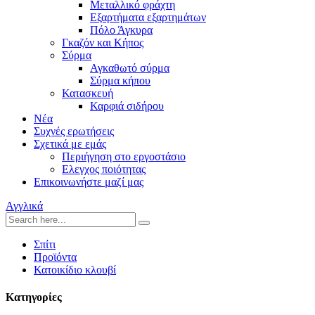
Μεταλλικό φράχτη
Εξαρτήματα εξαρτημάτων
Πόλο Άγκυρα
Γκαζόν και Κήπος
Σύρμα
Αγκαθωτό σύρμα
Σύρμα κήπου
Κατασκευή
Καρφιά σιδήρου
Νέα
Συχνές ερωτήσεις
Σχετικά με εμάς
Περιήγηση στο εργοστάσιο
Ελεγχος ποιότητας
Επικοινωνήστε μαζί μας
Αγγλικά
Σπίτι
Προϊόντα
Κατοικίδιο κλουβί
Κατηγορίες