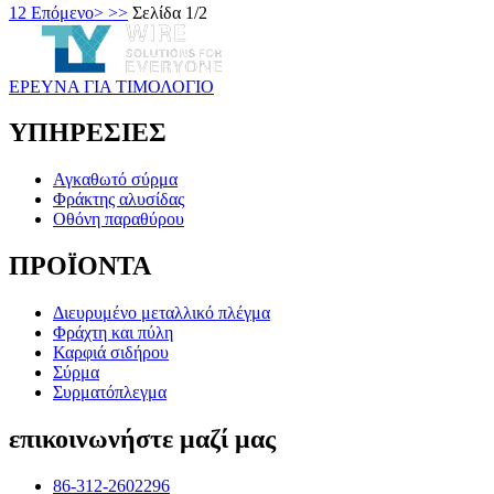
1
2
Επόμενο>
>>
Σελίδα 1/2
ΕΡΕΥΝΑ ΓΙΑ ΤΙΜΟΛΟΓΙΟ
ΥΠΗΡΕΣΙΕΣ
Αγκαθωτό σύρμα
Φράκτης αλυσίδας
Οθόνη παραθύρου
ΠΡΟΪΟΝΤΑ
Διευρυμένο μεταλλικό πλέγμα
Φράχτη και πύλη
Καρφιά σιδήρου
Σύρμα
Συρματόπλεγμα
επικοινωνήστε μαζί μας
86-312-2602296