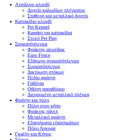
Ατσάλινο κλουβί
Δοχείο καλωδίων πλέγματος
Σταθερό και μεταλλικό δοχείο
Κατοικίδιο κλουβί
Pet Kennel
Καφάσι για κατοικίδια
Στυλό Pet Play
Συρματόπλεγμα
Φράκτης αλυσίδας
Euro Fence
Εξάγωνο συρματόπλεγμα
Συρματόπλεγμα
Δικτύωση στόκων
Πεδίο φράχτη
Γαβόνια
Οθόνη παραθύρου
Διευρυμένο μεταλλικό πλέγμα
Φράχτη και πύλη
Πύλη στον κήπο
Φράκτης πάνελ
Μεταλλικό φράχτη
Εξαρτήματα εξαρτημάτων
Πόλο Άγκυρα
Γκαζόν και Κήπος
Σύρμα