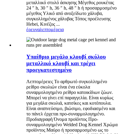
μεταλλικό στυλό άσκησης Μέγεθος ρουκέτας
24 ″ h, 30 ″ h, 36 ″ h, 48 ″ h ή προσαρμοσμένο
μέγεθος Υλικό από ανοξείδωτο χάλυβα,
συγκολλημένος χάλυβας Τόπος προέλευσης
Hebei, Κινέζος ...
έρευνα
λεπτομέρεια
Υπαίθριο μεγάλο κλουβί σκύλου
μεταλλικό κλουβί και τρέχει
προεγκατεστημένο
Λεπτομέρειες Το αρθρωτό συγκολλημένο
ρείθρο σκυλιών είναι ένα εύκολα
συναρμολογημένο ρείθρο κατοικίδιων ζώων.
Μπορεί να γίνει επί παραγγελία. Είναι κυρίως
για μεγάλα σκυλιά, κατσίκες και κοτόπουλα.
Είναι αναπνεύσιμο, βιώσιμο, εφοδιασμένο και
το πάνελ έρχεται προ-συναρμολογημένο.
Προδιαγραφή Όνομα προϊόντος Προ-
συναρμολογημένο Welded Dog Kennel Χρώμα
προϊόντος Μαύρο ή προσαρμοσμένο ως το