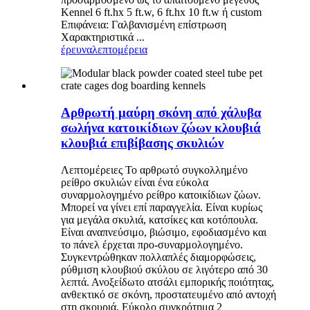
Kennel 6 ft.hx 5 ft.w, 6 ft.hx 10 ft.w ή custom
Επιφάνεια: Γαλβανισμένη επίστρωση
Χαρακτηριστικά ...
έρευνα
λεπτομέρεια
Αρθρωτή μαύρη σκόνη από χάλυβα
σωλήνα κατοικίδιων ζώων κλουβιά
κλουβιά επιβίβασης σκυλιών
Λεπτομέρειες Το αρθρωτό συγκολλημένο
ρείθρο σκυλιών είναι ένα εύκολα
συναρμολογημένο ρείθρο κατοικίδιων ζώων.
Μπορεί να γίνει επί παραγγελία. Είναι κυρίως
για μεγάλα σκυλιά, κατσίκες και κοτόπουλα.
Είναι αναπνεύσιμο, βιώσιμο, εφοδιασμένο και
το πάνελ έρχεται προ-συναρμολογημένο.
Συγκεντρώθηκαν πολλαπλές διαμορφώσεις,
ρύθμιση κλουβιού σκύλου σε λιγότερο από 30
λεπτά. Ανοξείδωτο ατσάλι εμπορικής ποιότητας,
ανθεκτικό σε σκόνη, προστατευμένο από αντοχή
στη σκουριά. Εύκολο συγκρότημα 2