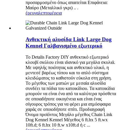
προσαρμοσμένο όπως απαιτείται Επιφάνεια:
Μαύρο (Μεταλλικό γκρι) .. .
έρευνα
λεπτομέρεια
Ανθεκτική αλυσίδα Link Large Dog
Kennel Γαλβανισμένο εξωτερικό
Το Detalis Factory DIY ανθεκτικό εξωτερικό
κλουβί σκύλου είναι ιδανικό για μεγάλα σκυλιά.
Με υψηλής ποιότητας και ανθεκτικό υλικό, η
μεντεσέ βαρέως τύπου και το απλό σύστημα
κλειδώματος το καθιστούν εύκολα στη χρήση.
Το μέγεθος των ματιών με μεσαία αλυσίδα
συνδέει τα πόδια του κατοικίδιου. Τα κατοικίδια
μπορούν να είναι ένα από τα καλύτερα πρόσθετα
σε οποιαδήποτε οικογένεια και είναι ένας
σίγουρος τρόπος για να φέρει μια ατμόσφαιρα
χαράς σε οποιοδήποτε σπίτι. Προδιαγραφή
Όνομα προϊόντος Μεγάλο μέγεθος Chain Link
Dog Kennel Kennel Μέγεθος 6 ft.hx 5 ft.wx
10ft.d; 6 ft.hx 10 ft.w x10ft.d ή c ...