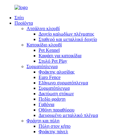
Σπίτι
Προϊόντα
Ατσάλινο κλουβί
Δοχείο καλωδίων πλέγματος
Σταθερό και μεταλλικό δοχείο
Κατοικίδιο κλουβί
Pet Kennel
Καφάσι για κατοικίδια
Στυλό Pet Play
Συρματόπλεγμα
Φράκτης αλυσίδας
Euro Fence
Εξάγωνο συρματόπλεγμα
Συρματόπλεγμα
Δικτύωση στόκων
Πεδίο φράχτη
Γαβόνια
Οθόνη παραθύρου
Διευρυμένο μεταλλικό πλέγμα
Φράχτη και πύλη
Πύλη στον κήπο
Φράκτης πάνελ