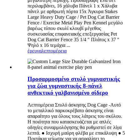
μεγαλύτερη περιοχή. Προδιαγραφή Ένα σετ
περιλαμβάνει, 16 χάλυβα Πάνελ 1 x Χάλυβα
πάνελ με αρθρωτή πόρτα 15x Άγκυρα Stakes
Large Heavy Duty Cage / Pet Dog Cat Barrier
Fence / Exercise Metal Play Pen Kennel μεγάλο
βαρέως τύπου σκυλί κλουβί μέγεθος
συσκευασίας επιφανειακής επεξεργασίας Pet
Dog Cat Barrier Fence 35 1/4 ″ Πλάτος x 37 ″
Ψηλό x 16 τεμάχια ...
έρευνα
λεπτομέρεια
Προσαρμοσμένο στυλό γυμναστικής
για ζώα γυμναστικής 8-πάνελ
ανθεκτικό γαλβανισμένο σίδερο
Λεπτομέρεια Στυλό άσκησης Dog Cage -Αυτό
το μεταλλικό παρκοκρέβατο άσκησης είναι
απαραίτητο για όλους τους λάτρεις του σκύλου.
Η ποιότητα που κατασκευάζεται με απλές
οδηγίες συναρμολόγησης θα ρυθμιστεί σε λίγα
λεπτά. ● Ισχυρή μαύρη φλέβα με επικάλυψη ● 5
Ποντάκια γείωσης για να ασφαλίσει το