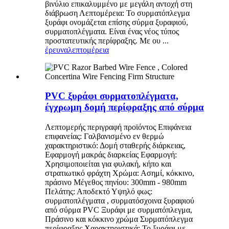
βινύλιο επικαλυμμένο με μεγάλη αντοχή στη
διάβρωση Λεπτομέρεια: Το συρματόπλεγμα
ξυράφι ονομάζεται επίσης σύρμα ξυραφιού,
συρματοπλέγματα. Είναι ένας νέος τύπος
προστατευτικής περίφραξης. Με ου ...
έρευνα
λεπτομέρεια
PVC ξυράφι συρματοπλέγματα,
έγχρωμη δομή περίφραξης από σύρμα
Λεπτομερής περιγραφή προϊόντος Επιφάνεια
επιφανείας: Γαλβανισμένο εν θερμώ
χαρακτηριστικό: Δομή σταθερής διάρκειας,
Εφαρμογή μακράς διαρκείας Εφαρμογή:
Χρησιμοποιείται για φυλακή, κήπο και
στρατιωτικό φράχτη Χρώμα: Ασημί, κόκκινο,
πράσινο Μέγεθος πηνίου: 300mm - 980mm
Πελάτης: Αποδεκτό Υψηλό φως:
συρματοπλέγματα , συρματόσχοινα ξυραφιού
από σύρμα PVC Ξυράφι με συρματόπλεγμα,
Πράσινο και κόκκινο χρώμα Συρματόπλεγμα
περίφραξης Χαρακτηριστικά: Το ξυράφι με