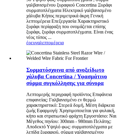
γαλβανισμένου ξυραφιού Concertina Ξυράφι
συρματοπλέγματα Ηλεκτρικό γαλβανισμένο
χάλυβα Κήπος περιμετρικά άκρη Γενική
λεπτομέρεια Επεξεργασία Χαρακτηριστικό
ξυράφι περίφραξη που ονομάζεται επίσης
ξυράφι, ξυράφι συρματοπλέγματα. Είναι ένας
νέος τύπος ...
έρευνα
λεπτομέρεια
Συρματόσχοινα από ανοξείδωτο
χάλυβα Concertina / Υφασμάτινο
σύρμα συγκόλλησης για σύνορα
Λεπτομερής περιγραφή προϊόντος Επιφάνεια
επιφανείας: Γαλβανισμένο εν θερμώ
χαρακτηριστικό: Στερεά δομή, Μέση διάρκεια
ζωής Εφαρμογή: Χρησιμοποιείται για φυλακή,
κήπο και στρατιωτικό φράχτη Εργοστάσιο: Ναι
Μέγεθος πηνίου: 300mm - 980mm Πελάτης:
Αποδεκτό Υψηλό φως: συρματοπλέγματα με
λεπίδα ξυραφιού, σύρμα γαλβανισμένου