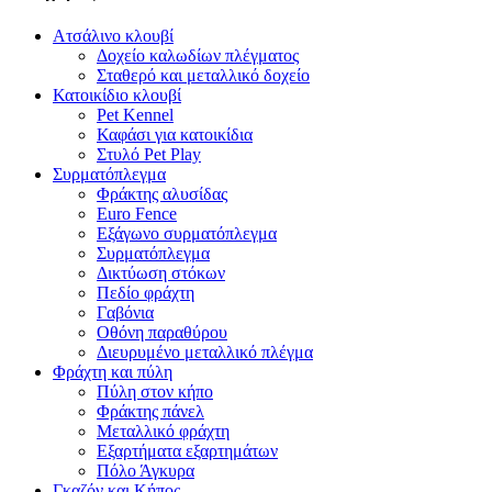
Ατσάλινο κλουβί
Δοχείο καλωδίων πλέγματος
Σταθερό και μεταλλικό δοχείο
Κατοικίδιο κλουβί
Pet Kennel
Καφάσι για κατοικίδια
Στυλό Pet Play
Συρματόπλεγμα
Φράκτης αλυσίδας
Euro Fence
Εξάγωνο συρματόπλεγμα
Συρματόπλεγμα
Δικτύωση στόκων
Πεδίο φράχτη
Γαβόνια
Οθόνη παραθύρου
Διευρυμένο μεταλλικό πλέγμα
Φράχτη και πύλη
Πύλη στον κήπο
Φράκτης πάνελ
Μεταλλικό φράχτη
Εξαρτήματα εξαρτημάτων
Πόλο Άγκυρα
Γκαζόν και Κήπος