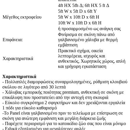
4ft HX 5fh Δ; 6ft HX 5 ft Δ
5ft W x 5ft D x 6ft Υ
Μέγεθος εκτροφείου
5ft W x 10ft D x 6ft H
10ft W x 10ft D x 6ft H
ή προσαρμοσμένο ως ανάγκη σας
Φινίρισμα σε σκόνη πάνω από
Επιφάνεια:
γαλβανισμένο χάλυβα με θερμή
εμβάπτιση
Πρακτικό σχήμα, οικεία
λεπτομέρεια, ισχυρός και
Χαρακτηριστικά
ανθεκτικός, Χωρητικός χώρος, απλή
και γρήγορη εγκατάσταση
Χαρακτηριστικά
- Πολλαπλές διαμορφώσεις συναρμολογημένες, ρύθμιση κλουβιού
σκύλου σε λιγότερο από 30 λεπτά
- Χάλυβας εμπορικής ποιότητας premium, ανθεκτική σε σκόνη με
επικάλυψη που προστατεύει από την αντοχή στη σκουριά
- Εύκολο συγκρότημα 2 σφιγκτήρων και δεν χρειάζονται εργαλεία
1 πόδι για εύκολο καθαρισμό
-Το Panel είναι γαλβανισμένο πριν το τελείωμα με επίστρωση σε
σκόνη για ανώτερη εμφάνιση και μεγάλη διάρκεια ζωής
- Παρέχετε περιορισμό για το κατοικίδιο ζώο σας που είναι μόνιμο
- Ειδικά εξοπλισμένο για μεγαλύτερες φυλές