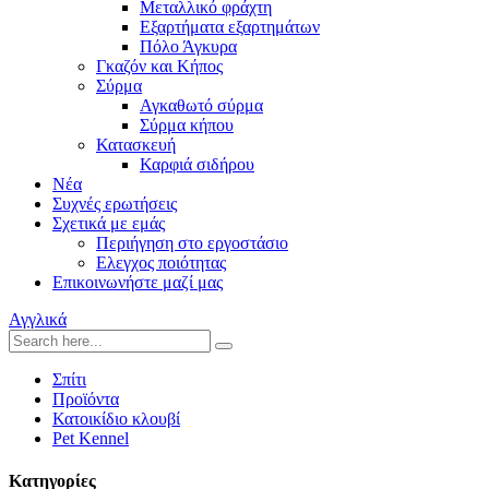
Μεταλλικό φράχτη
Εξαρτήματα εξαρτημάτων
Πόλο Άγκυρα
Γκαζόν και Κήπος
Σύρμα
Αγκαθωτό σύρμα
Σύρμα κήπου
Κατασκευή
Καρφιά σιδήρου
Νέα
Συχνές ερωτήσεις
Σχετικά με εμάς
Περιήγηση στο εργοστάσιο
Ελεγχος ποιότητας
Επικοινωνήστε μαζί μας
Αγγλικά
Σπίτι
Προϊόντα
Κατοικίδιο κλουβί
Pet Kennel
Κατηγορίες