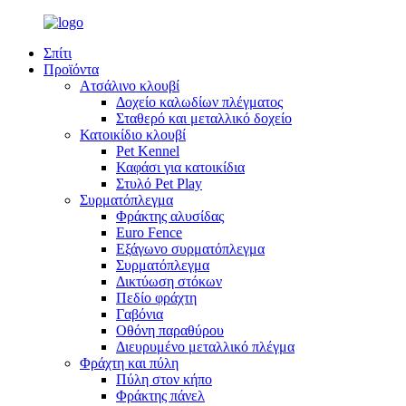
Σπίτι
Προϊόντα
Ατσάλινο κλουβί
Δοχείο καλωδίων πλέγματος
Σταθερό και μεταλλικό δοχείο
Κατοικίδιο κλουβί
Pet Kennel
Καφάσι για κατοικίδια
Στυλό Pet Play
Συρματόπλεγμα
Φράκτης αλυσίδας
Euro Fence
Εξάγωνο συρματόπλεγμα
Συρματόπλεγμα
Δικτύωση στόκων
Πεδίο φράχτη
Γαβόνια
Οθόνη παραθύρου
Διευρυμένο μεταλλικό πλέγμα
Φράχτη και πύλη
Πύλη στον κήπο
Φράκτης πάνελ