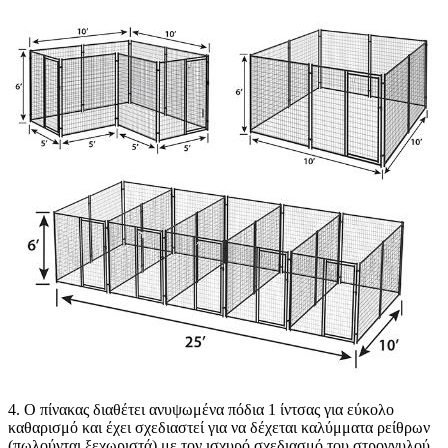
4. Ο πίνακας διαθέτει ανυψωμένα πόδια 1 ίντσας για εύκολο
καθαρισμό και έχει σχεδιαστεί για να δέχεται καλύμματα ρείθρων
(πωλούνται ξεχωριστά) με τον ισχυρό σχεδιασμό του στρογγυλού