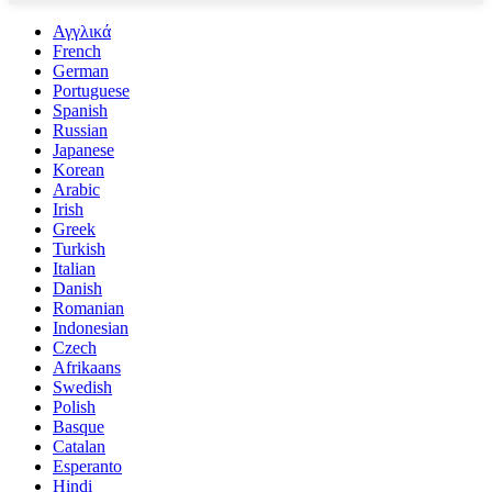
Αγγλικά
French
German
Portuguese
Spanish
Russian
Japanese
Korean
Arabic
Irish
Greek
Turkish
Italian
Danish
Romanian
Indonesian
Czech
Afrikaans
Swedish
Polish
Basque
Catalan
Esperanto
Hindi