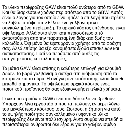
Τα υλικά περίφραξης GAW είναι πολύ ανώτερα από τα GBW.
Και θα διαρκέσουν χρόνια περισσότερο από το GBW. Αυτός
είναι ο λόγος για τον οποίο είναι η τέλεια επιλογή που πρέπει
να λάβετε υπόψη όταν θέλετε ένα γαλβανισμένο
συγκολλημένο περίφραξη. Το αρχικό κόστος επένδυσης είναι
υψηλότερο. Αλλά αυτό είναι κάτι περισσότερο από
αντιστάθμιση από την παρατεταμένη διάρκεια ζωής του
καλωδίου. Όχι μόνο θα έχετε χρόνια χρήσης από το φράχτη
σας. Αλλά επίσης θα εξοικονομήσετε έξοδα επισκευών και
αντικατάστασης. Γιατί να περάσετε από αυτές τις
απογοητεύσεις και ταλαιπωρίες;
Τα μάτια GAW είναι επίσης η καλύτερη επιλογή για κλουβιά
ζώων. Το βαρύ γαλβανισμό αντέχει στη διάβρωση από τα
κόπρανα και τα ούρα. Η ανάγκη αντικατάστασης κλουβιού θα
μειωθεί σημαντικά. Το υψηλότερο αρχικό κόστος ενός
ποιοτικού προϊόντος θα σας εξοικονομήσει τελικά χρήματα.
Γενικά, τα προϊόντα GAW είναι πιο δύσκολο να βρεθούν.
Υπάρχουν λίγα εργοστάσια που τα πωλούν, εν μέρει λόγω
του μεγαλύτερου κόστους τους. Ωστόσο, η ζήτηση για αυτό
το υψηλής ποιότητας συγκολλημένο / υφαντικό υλικό
περίφραξης δεν είναι πολύ ισχυρή. Αυτό συμβαίνει επειδή οι
περισσότεροι άνθρωποι δεν ξέρουν για το γαλβανισμένο