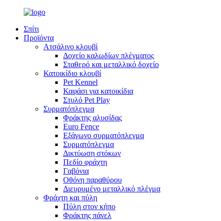
Σπίτι
Προϊόντα
Ατσάλινο κλουβί
Δοχείο καλωδίων πλέγματος
Σταθερό και μεταλλικό δοχείο
Κατοικίδιο κλουβί
Pet Kennel
Καφάσι για κατοικίδια
Στυλό Pet Play
Συρματόπλεγμα
Φράκτης αλυσίδας
Euro Fence
Εξάγωνο συρματόπλεγμα
Συρματόπλεγμα
Δικτύωση στόκων
Πεδίο φράχτη
Γαβόνια
Οθόνη παραθύρου
Διευρυμένο μεταλλικό πλέγμα
Φράχτη και πύλη
Πύλη στον κήπο
Φράκτης πάνελ