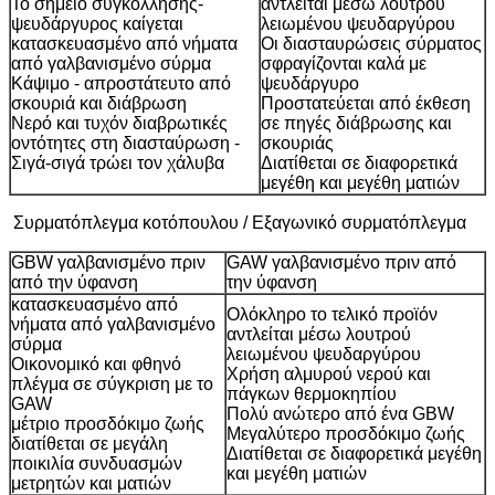
Το σημείο συγκόλλησης-
αντλείται μέσω λουτρού
ψευδάργυρος καίγεται
λειωμένου ψευδαργύρου
κατασκευασμένο από νήματα
Οι διασταυρώσεις σύρματος
από γαλβανισμένο σύρμα
σφραγίζονται καλά με
Κάψιμο - απροστάτευτο από
ψευδάργυρο
σκουριά και διάβρωση
Προστατεύεται από έκθεση
Νερό και τυχόν διαβρωτικές
σε πηγές διάβρωσης και
οντότητες στη διασταύρωση -
σκουριάς
Σιγά-σιγά τρώει τον χάλυβα
Διατίθεται σε διαφορετικά
μεγέθη και μεγέθη ματιών
Συρματόπλεγμα κοτόπουλου / Εξαγωνικό συρματόπλεγμα
GBW γαλβανισμένο πριν
GAW γαλβανισμένο πριν από
από την ύφανση
την ύφανση
κατασκευασμένο από
Ολόκληρο το τελικό προϊόν
νήματα από γαλβανισμένο
αντλείται μέσω λουτρού
σύρμα
λειωμένου ψευδαργύρου
Οικονομικό και φθηνό
Χρήση αλμυρού νερού και
πλέγμα σε σύγκριση με το
πάγκων θερμοκηπίου
GAW
Πολύ ανώτερο από ένα GBW
μέτριο προσδόκιμο ζωής
Μεγαλύτερο προσδόκιμο ζωής
διατίθεται σε μεγάλη
Διατίθεται σε διαφορετικά μεγέθη
ποικιλία συνδυασμών
και μεγέθη ματιών
μετρητών και ματιών