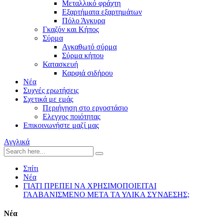
Μεταλλικό φράχτη
Εξαρτήματα εξαρτημάτων
Πόλο Άγκυρα
Γκαζόν και Κήπος
Σύρμα
Αγκαθωτό σύρμα
Σύρμα κήπου
Κατασκευή
Καρφιά σιδήρου
Νέα
Συχνές ερωτήσεις
Σχετικά με εμάς
Περιήγηση στο εργοστάσιο
Ελεγχος ποιότητας
Επικοινωνήστε μαζί μας
Αγγλικά
Σπίτι
Νέα
ΓΙΑΤΙ ΠΡΕΠΕΙ ΝΑ ΧΡΗΣΙΜΟΠΟΙΕΙΤΑΙ
ΓΑΛΒΑΝΙΣΜΕΝΟ ΜΕΤΑ ΤΑ ΥΛΙΚΑ ΣΥΝΔΕΣΗΣ;
Νέα