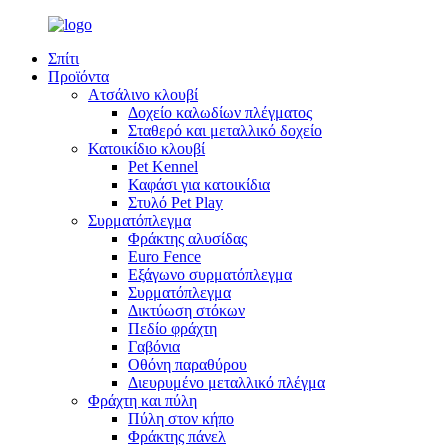
Σπίτι
Προϊόντα
Ατσάλινο κλουβί
Δοχείο καλωδίων πλέγματος
Σταθερό και μεταλλικό δοχείο
Κατοικίδιο κλουβί
Pet Kennel
Καφάσι για κατοικίδια
Στυλό Pet Play
Συρματόπλεγμα
Φράκτης αλυσίδας
Euro Fence
Εξάγωνο συρματόπλεγμα
Συρματόπλεγμα
Δικτύωση στόκων
Πεδίο φράχτη
Γαβόνια
Οθόνη παραθύρου
Διευρυμένο μεταλλικό πλέγμα
Φράχτη και πύλη
Πύλη στον κήπο
Φράκτης πάνελ