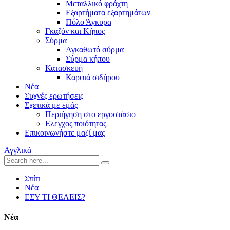
Μεταλλικό φράχτη
Εξαρτήματα εξαρτημάτων
Πόλο Άγκυρα
Γκαζόν και Κήπος
Σύρμα
Αγκαθωτό σύρμα
Σύρμα κήπου
Κατασκευή
Καρφιά σιδήρου
Νέα
Συχνές ερωτήσεις
Σχετικά με εμάς
Περιήγηση στο εργοστάσιο
Ελεγχος ποιότητας
Επικοινωνήστε μαζί μας
Αγγλικά
Σπίτι
Νέα
ΕΣΥ ΤΙ ΘΕΛΕΙΣ?
Νέα