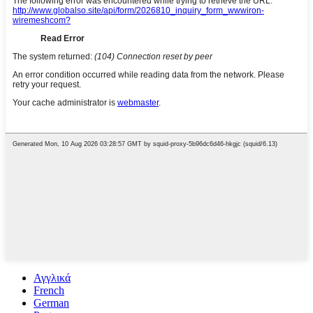
Αγγλικά
French
German