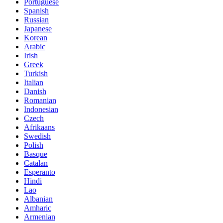
Portuguese
Spanish
Russian
Japanese
Korean
Arabic
Irish
Greek
Turkish
Italian
Danish
Romanian
Indonesian
Czech
Afrikaans
Swedish
Polish
Basque
Catalan
Esperanto
Hindi
Lao
Albanian
Amharic
Armenian