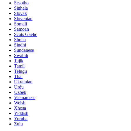
Sesotho
Sinhala
Slovak
Slovenian
Somali
Samoan
Scots Gaelic
Shona
Sindhi
Sundanese
Swahili
Tajik
Tamil
Telugu
Thai
Ukrainian
Urdu
Uzbek
Vietnamese
Welsh
Xhosa
Yiddish
Yoruba
Zulu