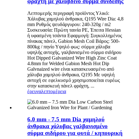
φράχτη με χαλύβδινο σύρμα σύνδεσης
Λεπτομερής περιγραφή προϊόντος Υλικό:
Χάλυβας χαμηλού άνθρακα, Q195 Wire Dia: 4,8
mm Ρυθμός ψευδάργυρου: 240-320g / m2
Συσκευασία: Πρώτη ταινία PE, Έπειτα Hessian
ή υφασμένη τσάντα Εφαρμογή: Συγκολλημένος
πίνακας πάνελ, Gabion Mesh Coil Βάρος: 500-
800kg / πηνίο Υψηλό φως: σύρμα χάλυβα
υψηλής αντοχής, γαλβανισμένο σύρμα σιδήρου
Hot Dipped Galvanized Wire High Zinc Coat
4.8mm for Welded Gabion Mesh Hot Dip
Galvnaized wire είναι κατασκευασμένο από
χάλυβα χαμηλού άνθρακα, Q195 Με υψηλή
αντοχή σε εφελκυσμό χρησιμοποιείται ευρέως
στην κατασκευή πάνελ φράχτη, ...
έρευνα
λεπτομέρεια
6.0 mm - 7.5 mm Dia χαμηλού
άνθρακα χάλυβας γαλβανισμένο
σύρμα σιδήρου για φυτά / κηπουρική