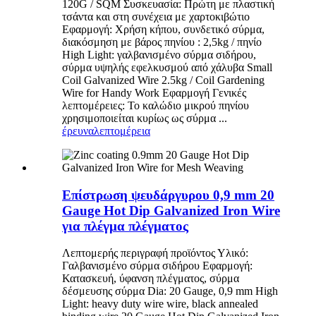
120G / SQM Συσκευασία: Πρώτη με πλαστική
τσάντα και στη συνέχεια με χαρτοκιβώτιο
Εφαρμογή: Χρήση κήπου, συνδετικό σύρμα,
διακόσμηση με βάρος πηνίου : 2,5kg / πηνίο
High Light: γαλβανισμένο σύρμα σιδήρου,
σύρμα υψηλής εφελκυσμού από χάλυβα Small
Coil Galvanized Wire 2.5kg / Coil Gardening
Wire for Handy Work Εφαρμογή Γενικές
λεπτομέρειες: Το καλώδιο μικρού πηνίου
χρησιμοποιείται κυρίως ως σύρμα ...
έρευνα
λεπτομέρεια
Επίστρωση ψευδάργυρου 0,9 mm 20
Gauge Hot Dip Galvanized Iron Wire
για πλέγμα πλέγματος
Λεπτομερής περιγραφή προϊόντος Υλικό:
Γαλβανισμένο σύρμα σιδήρου Εφαρμογή:
Κατασκευή, ύφανση πλέγματος, σύρμα
δέσμευσης σύρμα Dia: 20 Gauge, 0,9 mm High
Light: heavy duty wire wire, black annealed