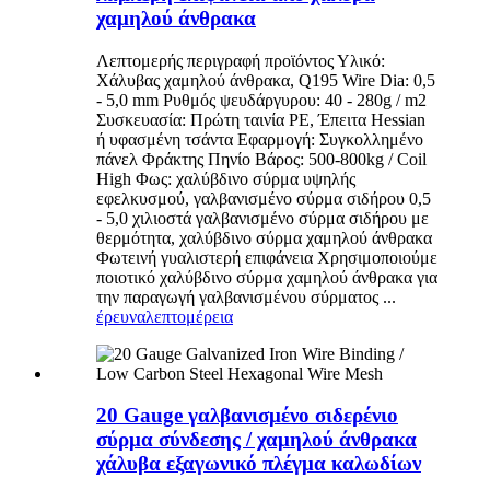
χαμηλού άνθρακα
Λεπτομερής περιγραφή προϊόντος Υλικό:
Χάλυβας χαμηλού άνθρακα, Q195 Wire Dia: 0,5
- 5,0 mm Ρυθμός ψευδάργυρου: 40 - 280g / m2
Συσκευασία: Πρώτη ταινία PE, Έπειτα Hessian
ή υφασμένη τσάντα Εφαρμογή: Συγκολλημένο
πάνελ Φράκτης Πηνίο Βάρος: 500-800kg / Coil
High Φως: χαλύβδινο σύρμα υψηλής
εφελκυσμού, γαλβανισμένο σύρμα σιδήρου 0,5
- 5,0 χιλιοστά γαλβανισμένο σύρμα σιδήρου με
θερμότητα, χαλύβδινο σύρμα χαμηλού άνθρακα
Φωτεινή γυαλιστερή επιφάνεια Χρησιμοποιούμε
ποιοτικό χαλύβδινο σύρμα χαμηλού άνθρακα για
την παραγωγή γαλβανισμένου σύρματος ...
έρευνα
λεπτομέρεια
20 Gauge γαλβανισμένο σιδερένιο
σύρμα σύνδεσης / χαμηλού άνθρακα
χάλυβα εξαγωνικό πλέγμα καλωδίων