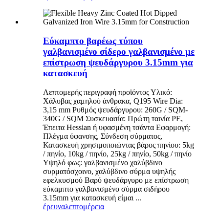
Εύκαμπτο βαρέως τύπου
γαλβανισμένο σίδερο γαλβανισμένο με
επίστρωση ψευδάργυρου 3.15mm για
κατασκευή
Λεπτομερής περιγραφή προϊόντος Υλικό:
Χάλυβας χαμηλού άνθρακα, Q195 Wire Dia:
3,15 mm Ρυθμός ψευδάργυρου: 260G / SQM-
340G / SQM Συσκευασία: Πρώτη ταινία PE,
Έπειτα Hessian ή υφασμένη τσάντα Εφαρμογή:
Πλέγμα ύφανσης, Σύνδεση σύρματος,
Κατασκευή χρησιμοποιώντας βάρος πηνίου: 5kg
/ πηνίο, 10kg / πηνίο, 25kg / πηνίο, 50kg / πηνίο
Υψηλό φως: γαλβανισμένο χαλύβδινο
συρματόσχοινο, χαλύβδινο σύρμα υψηλής
εφελκυσμού Βαρύ ψευδάργυρο με επίστρωση
εύκαμπτο γαλβανισμένο σύρμα σιδήρου
3.15mm για κατασκευή είμαι ...
έρευνα
λεπτομέρεια