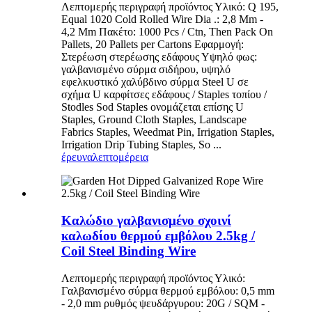
Λεπτομερής περιγραφή προϊόντος Υλικό: Q 195,
Equal 1020 Cold Rolled Wire Dia .: 2,8 Mm -
4,2 Mm Πακέτο: 1000 Pcs / Ctn, Then Pack On
Pallets, 20 Pallets per Cartons Εφαρμογή:
Στερέωση στερέωσης εδάφους Υψηλό φως:
γαλβανισμένο σύρμα σιδήρου, υψηλό
εφελκυστικό χαλύβδινο σύρμα Steel U σε
σχήμα U καρφίτσες εδάφους / Staples τοπίου /
Stodles Sod Staples ονομάζεται επίσης U
Staples, Ground Cloth Staples, Landscape
Fabrics Staples, Weedmat Pin, Irrigation Staples,
Irrigation Drip Tubing Staples, So ...
έρευνα
λεπτομέρεια
Καλώδιο γαλβανισμένο σχοινί
καλωδίου θερμού εμβόλου 2.5kg /
Coil Steel Binding Wire
Λεπτομερής περιγραφή προϊόντος Υλικό:
Γαλβανισμένο σύρμα θερμού εμβόλου: 0,5 mm
- 2,0 mm ρυθμός ψευδάργυρου: 20G / SQM -