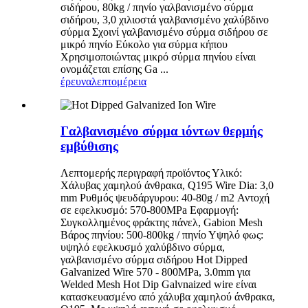
σιδήρου, 80kg / πηνίο γαλβανισμένο σύρμα
σιδήρου, 3,0 χιλιοστά γαλβανισμένο χαλύβδινο
σύρμα Σχοινί γαλβανισμένο σύρμα σιδήρου σε
μικρό πηνίο Εύκολο για σύρμα κήπου
Χρησιμοποιώντας μικρό σύρμα πηνίου είναι
ονομάζεται επίσης Ga ...
έρευνα
λεπτομέρεια
Γαλβανισμένο σύρμα ιόντων θερμής
εμβύθισης
Λεπτομερής περιγραφή προϊόντος Υλικό:
Χάλυβας χαμηλού άνθρακα, Q195 Wire Dia: 3,0
mm Ρυθμός ψευδάργυρου: 40-80g / m2 Αντοχή
σε εφελκυσμό: 570-800MPa Εφαρμογή:
Συγκολλημένος φράκτης πάνελ, Gabion Mesh
Βάρος πηνίου: 500-800kg / πηνίο Υψηλό φως:
υψηλό εφελκυσμό χαλύβδινο σύρμα,
γαλβανισμένο σύρμα σιδήρου Hot Dipped
Galvanized Wire 570 - 800MPa, 3.0mm για
Welded Mesh Hot Dip Galvnaized wire είναι
κατασκευασμένο από χάλυβα χαμηλού άνθρακα,