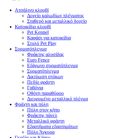
Ατσάλινο κλουβί
Δοχείο καλωδίων πλέγματος
Σταθερό και μεταλλικό δοχείο
Κατοικίδιο κλουβί
Pet Kennel
Καφάσι για κατοικίδια
Στυλό Pet Play
Συρματόπλεγμα
Φράκτης αλυσίδας
Euro Fence
Εξάγωνο συρματόπλεγμα
Συρματόπλεγμα
Δικτύωση στόκων
Πεδίο φράχτη
Γαβόνια
Οθόνη παραθύρου
Διευρυμένο μεταλλικό πλέγμα
Φράχτη και πύλη
Πύλη στον κήπο
Φράκτης πάνελ
Μεταλλικό φράχτη
Εξαρτήματα εξαρτημάτων
Πόλο Άγκυρα
Γκαζόν και Κήπος