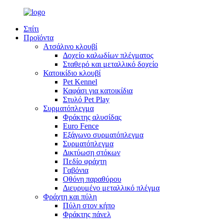
Σπίτι
Προϊόντα
Ατσάλινο κλουβί
Δοχείο καλωδίων πλέγματος
Σταθερό και μεταλλικό δοχείο
Κατοικίδιο κλουβί
Pet Kennel
Καφάσι για κατοικίδια
Στυλό Pet Play
Συρματόπλεγμα
Φράκτης αλυσίδας
Euro Fence
Εξάγωνο συρματόπλεγμα
Συρματόπλεγμα
Δικτύωση στόκων
Πεδίο φράχτη
Γαβόνια
Οθόνη παραθύρου
Διευρυμένο μεταλλικό πλέγμα
Φράχτη και πύλη
Πύλη στον κήπο
Φράκτης πάνελ