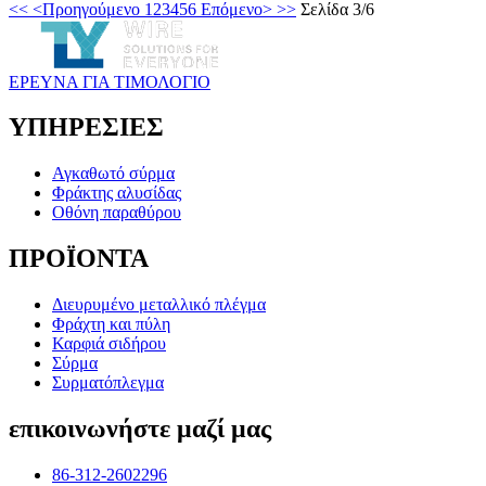
<<
<Προηγούμενο
1
2
3
4
5
6
Επόμενο>
>>
Σελίδα 3/6
ΕΡΕΥΝΑ ΓΙΑ ΤΙΜΟΛΟΓΙΟ
ΥΠΗΡΕΣΙΕΣ
Αγκαθωτό σύρμα
Φράκτης αλυσίδας
Οθόνη παραθύρου
ΠΡΟΪΟΝΤΑ
Διευρυμένο μεταλλικό πλέγμα
Φράχτη και πύλη
Καρφιά σιδήρου
Σύρμα
Συρματόπλεγμα
επικοινωνήστε μαζί μας
86-312-2602296