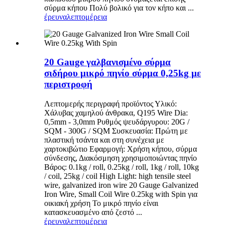
σύρμα κήπου Πολύ βολικό για τον κήπο και ...
έρευνα
λεπτομέρεια
20 Gauge γαλβανισμένο σύρμα
σιδήρου μικρό πηνίο σύρμα 0,25kg με
περιστροφή
Λεπτομερής περιγραφή προϊόντος Υλικό:
Χάλυβας χαμηλού άνθρακα, Q195 Wire Dia:
0,5mm - 3,0mm Ρυθμός ψευδάργυρου: 20G /
SQM - 300G / SQM Συσκευασία: Πρώτη με
πλαστική τσάντα και στη συνέχεια με
χαρτοκιβώτιο Εφαρμογή: Χρήση κήπου, σύρμα
σύνδεσης, Διακόσμηση χρησιμοποιώντας πηνίο
Βάρος: 0.1kg / roll, 0.25kg / roll, 1kg / roll, 10kg
/ coil, 25kg / coil High Light: high tensile steel
wire, galvanized iron wire 20 Gauge Galvanized
Iron Wire, Small Coil Wire 0.25kg with Spin για
οικιακή χρήση Το μικρό πηνίο είναι
κατασκευασμένο από ζεστό ...
έρευνα
λεπτομέρεια