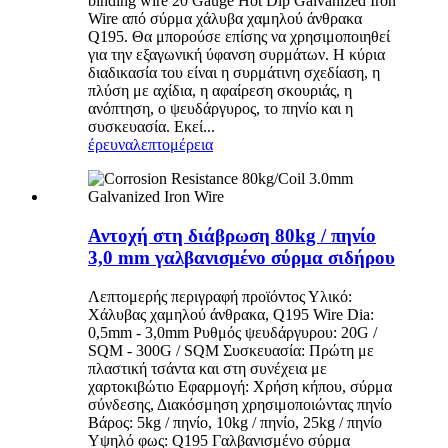
binding wire 20 Gauge Hot Dip Galvanized Iron
Wire από σύρμα χάλυβα χαμηλού άνθρακα
Q195. Θα μπορούσε επίσης να χρησιμοποιηθεί
για την εξαγωνική ύφανση συρμάτων. Η κύρια
διαδικασία του είναι η συρμάτινη σχεδίαση, η
πλύση με αχίδια, η αφαίρεση σκουριάς, η
ανόπτηση, ο ψευδάργυρος, το πηνίο και η
συσκευασία. Εκεί...
έρευνα
λεπτομέρεια
Αντοχή στη διάβρωση 80kg / πηνίο
3,0 mm γαλβανισμένο σύρμα σιδήρου
Λεπτομερής περιγραφή προϊόντος Υλικό:
Χάλυβας χαμηλού άνθρακα, Q195 Wire Dia:
0,5mm - 3,0mm Ρυθμός ψευδάργυρου: 20G /
SQM - 300G / SQM Συσκευασία: Πρώτη με
πλαστική τσάντα και στη συνέχεια με
χαρτοκιβώτιο Εφαρμογή: Χρήση κήπου, σύρμα
σύνδεσης, Διακόσμηση χρησιμοποιώντας πηνίο
Βάρος: 5kg / πηνίο, 10kg / πηνίο, 25kg / πηνίο
Υψηλό φως: Q195 Γαλβανισμένο σύρμα