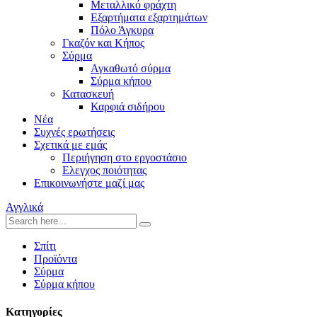
Μεταλλικό φράχτη
Εξαρτήματα εξαρτημάτων
Πόλο Άγκυρα
Γκαζόν και Κήπος
Σύρμα
Αγκαθωτό σύρμα
Σύρμα κήπου
Κατασκευή
Καρφιά σιδήρου
Νέα
Συχνές ερωτήσεις
Σχετικά με εμάς
Περιήγηση στο εργοστάσιο
Ελεγχος ποιότητας
Επικοινωνήστε μαζί μας
Αγγλικά
Σπίτι
Προϊόντα
Σύρμα
Σύρμα κήπου
Κατηγορίες