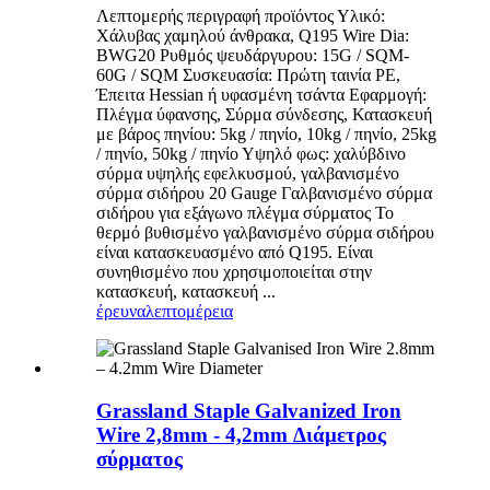
Λεπτομερής περιγραφή προϊόντος Υλικό:
Χάλυβας χαμηλού άνθρακα, Q195 Wire Dia:
BWG20 Ρυθμός ψευδάργυρου: 15G / SQM-
60G / SQM Συσκευασία: Πρώτη ταινία PE,
Έπειτα Hessian ή υφασμένη τσάντα Εφαρμογή:
Πλέγμα ύφανσης, Σύρμα σύνδεσης, Κατασκευή
με βάρος πηνίου: 5kg / πηνίο, 10kg / πηνίο, 25kg
/ πηνίο, 50kg / πηνίο Υψηλό φως: χαλύβδινο
σύρμα υψηλής εφελκυσμού, γαλβανισμένο
σύρμα σιδήρου 20 Gauge Γαλβανισμένο σύρμα
σιδήρου για εξάγωνο πλέγμα σύρματος Το
θερμό βυθισμένο γαλβανισμένο σύρμα σιδήρου
είναι κατασκευασμένο από Q195. Είναι
συνηθισμένο που χρησιμοποιείται στην
κατασκευή, κατασκευή ...
έρευνα
λεπτομέρεια
Grassland Staple Galvanized Iron
Wire 2,8mm - 4,2mm Διάμετρος
σύρματος