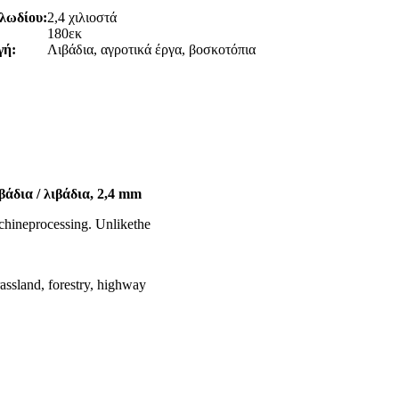
λωδίου:
2,4 χιλιοστά
:
180εκ
γή:
Λιβάδια, αγροτικά έργα, βοσκοτόπια
άδια / λιβάδια, 2,4 mm
hineprocessing. Unlikethe
assland, forestry, highway