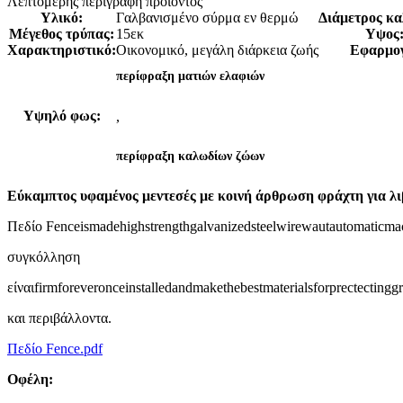
Λεπτομερής περιγραφή προϊόντος
Υλικό:
Γαλβανισμένο σύρμα εν θερμώ
Διάμετρος κα
Μέγεθος τρύπας:
15εκ
Υψος
Χαρακτηριστικό:
Οικονομικό, μεγάλη διάρκεια ζωής
Εφαρμο
περίφραξη ματιών ελαφιών
Υψηλό φως:
,
περίφραξη καλωδίων ζώων
Εύκαμπτος υφαμένος μεντεσές με κοινή άρθρωση φράχτη για λιβ
Πεδίο Fenceismadehighstrengthgalvanizedsteelwirewautautomaticmac
συγκόλληση
είναιfirmforeveronceinstalledandmakethebestmaterialsforprectectinggr
και περιβάλλοντα.
Πεδίο Fence.pdf
Οφέλη: