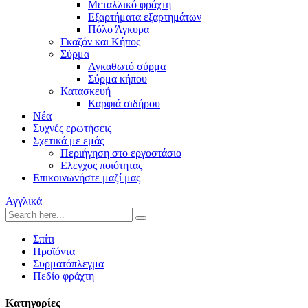
Μεταλλικό φράχτη
Εξαρτήματα εξαρτημάτων
Πόλο Άγκυρα
Γκαζόν και Κήπος
Σύρμα
Αγκαθωτό σύρμα
Σύρμα κήπου
Κατασκευή
Καρφιά σιδήρου
Νέα
Συχνές ερωτήσεις
Σχετικά με εμάς
Περιήγηση στο εργοστάσιο
Ελεγχος ποιότητας
Επικοινωνήστε μαζί μας
Αγγλικά
Σπίτι
Προϊόντα
Συρματόπλεγμα
Πεδίο φράχτη
Κατηγορίες