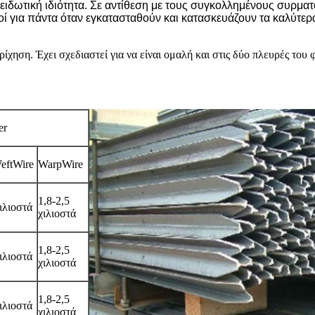
ιοξειδωτική ιδιότητα. Σε αντίθεση με τους συγκολλημένους συρμ
ροί για πάντα όταν εγκατασταθούν και κατασκευάζουν τα καλύτερ
ίχηση. Έχει σχεδιαστεί για να είναι ομαλή και στις δύο πλευρές το
er
eftWire
WarpWire
1,8-2,5
χιλιοστά
χιλιοστά
1,8-2,5
χιλιοστά
χιλιοστά
1,8-2,5
χιλιοστά
χιλιοστά