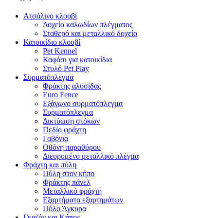
Ατσάλινο κλουβί
Δοχείο καλωδίων πλέγματος
Σταθερό και μεταλλικό δοχείο
Κατοικίδιο κλουβί
Pet Kennel
Καφάσι για κατοικίδια
Στυλό Pet Play
Συρματόπλεγμα
Φράκτης αλυσίδας
Euro Fence
Εξάγωνο συρματόπλεγμα
Συρματόπλεγμα
Δικτύωση στόκων
Πεδίο φράχτη
Γαβόνια
Οθόνη παραθύρου
Διευρυμένο μεταλλικό πλέγμα
Φράχτη και πύλη
Πύλη στον κήπο
Φράκτης πάνελ
Μεταλλικό φράχτη
Εξαρτήματα εξαρτημάτων
Πόλο Άγκυρα
Γκαζόν και Κήπος