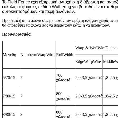
Το Field Fence έχει εξαιρετική αντοχή στη διάβρωση και αντ
εύκολα, οι φράκτες πεδίου Wuthering για βοοειδή είναι σταθε
αυτοκινητοδρόμων και περιβαλλόντων.
Προστατέψτε τα άλογά σας με αυτόν τον φράχτη αλόγων χωρίς αναρρ
θα αποτρέψει τα άλογά σας να περπατούν κάτω ή να περπατούν.
Προσδιορισμός:
Warp & WeftWireDiamet
Μεγέθη
NumberofWarpWire
RollWidth
EdgeWarpWire
MiddleW
700
5/70/15
5
2,0-3,5 χιλιοστά
1,8-2,5 
χιλιοστά
800
7/80/15
7
2,0-3,5 χιλιοστά
1,8-2,5 
χιλιοστά
800
8/80/15
8
2,0-3,5 χιλιοστά
1,8-2,5 
χιλιοστά