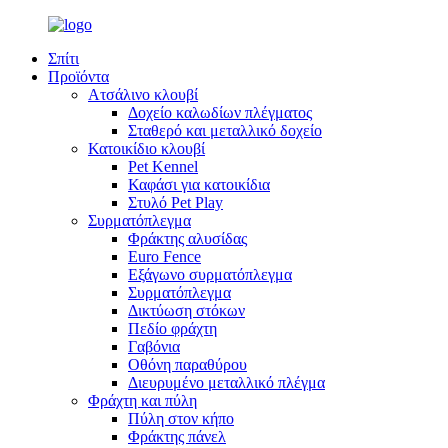
Σπίτι
Προϊόντα
Ατσάλινο κλουβί
Δοχείο καλωδίων πλέγματος
Σταθερό και μεταλλικό δοχείο
Κατοικίδιο κλουβί
Pet Kennel
Καφάσι για κατοικίδια
Στυλό Pet Play
Συρματόπλεγμα
Φράκτης αλυσίδας
Euro Fence
Εξάγωνο συρματόπλεγμα
Συρματόπλεγμα
Δικτύωση στόκων
Πεδίο φράχτη
Γαβόνια
Οθόνη παραθύρου
Διευρυμένο μεταλλικό πλέγμα
Φράχτη και πύλη
Πύλη στον κήπο
Φράκτης πάνελ